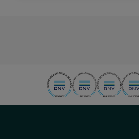
menu-
social
menu-