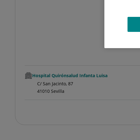
Hospital Quirónsalud Infanta Luisa
C/ San Jacinto, 87
41010 Sevilla