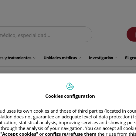
men
s y tratamientos
Unidades médicas
Investigación
El gr
Cookies configuration
d uses its own cookies and those of third parties (located in co
slation does not guarantee an adequate level of data protection) f
tication, statistical analysis, improving services and showing per
 through the analysis of your navigation. You can accept all cooki
Francisco José
Hernández Ramos
"
Accept cookies
" or
configure/refuse them
their use from thi