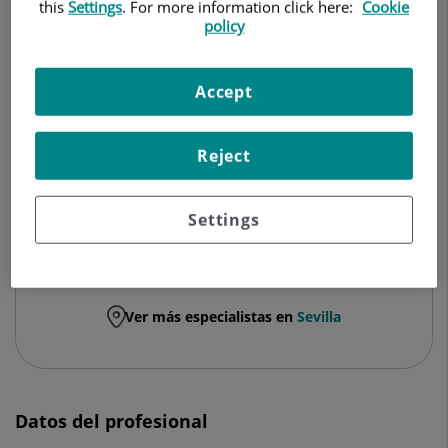
NEUROLOGÍA
this
Settings
. For more information click here:
Cookie
policy
Pedir cita
Accept
Centro Médico Quirónsalud Mairena
Reject
Aljarafe Center, Plaza de las Naciones
41927 Mairena del Aljarafe Sevilla
Settings
955 417 917
900 701 070
Ver más especialistas en
Sevilla
Datos del profesional