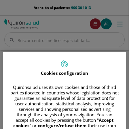
Saltar al contenido
menu-
Atención al paciente:
900 301 013
telefono
menuPedirCita
Pedir
Mi
Togg
Menú
cita
Quirónsalud
navi
Buscar
Buscar
Inicio
Cuadro médico
Francisco Manuel Sánchez Caballero
Cookies configuration
Quirónsalud uses its own cookies and those of third
Francisco
parties (located in countries whose legislation does not
Manuel
guarantee an adequate level of data protection) for
Sánchez
user authentication, statistical analysis, improving
Francisco Manuel
Sánchez Caballero
Caballero
services and showing personalised advertising
through the analysis of your navigation. You can
FACULTATIVO ESPECIALISTA NEUROLOGÍA
accept all cookies by pressing the button "
Accept
cookies
" or
configure/refuse them
their use from