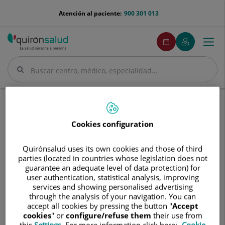
Saltar al contenido
menu-
Atención al paciente:
900 301 013
telefono
menuPedirCita
Pedir
Mi
Togg
Menú
cita
Quirónsalud
navi
Buscar
Buscar
Inicio
Cuadro médico
Francisco Villalobos Chaves
Cookies configuration
Quirónsalud uses its own cookies and those of third
parties (located in countries whose legislation does not
Francisco
guarantee an adequate level of data protection) for
Villalobos
user authentication, statistical analysis, improving
Chaves
Francisco
Villalobos Chaves
services and showing personalised advertising
through the analysis of your navigation. You can
FACULTATIVO ESPECIALISTA NEUROLOGÍA
accept all cookies by pressing the button "
Accept
cookies
" or
configure/refuse them
their use from
this
Settings
. For more information click here:
Cookie