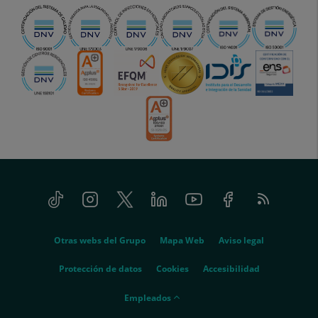
Tiktok
Instagram
Twitter
Linkedin
Youtube
Facebook
Feed
menu-
RSS
social
menu-
Otras webs del Grupo
Mapa Web
Aviso legal
legal
Protección de datos
Cookies
Accesibilidad
menu-
Empleados
empleados