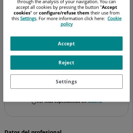
through the analysis of your navigation. You can
accept all cookies by pressing the button "
Accept
NEUROLOGÍA
cookies
" or
configure/refuse them
their use from
this
Settings
. For more information click here:
Cookie
Pedir cita
policy
Accept
Hospital Universitario Ruber Juan Bravo
C/ Juan Bravo, 39 y 49
Reject
28006 Madrid
910 687 999
Settings
Ver más especialistas en
Madrid
Datos del profesional