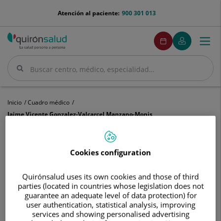
Saltar al contenido
menu-
Atención al paciente:
900 301 013
telefono
menuPedirCita
Pedir
Mi
Togg
Menú
cita
Quirónsalud
navi
Buscar
Buscar
Inicio
Cuadro médico
Jaime Vicente Gonzalez-Valcarcel Manzano-Monis
Cookies configuration
Jaime
Quirónsalud uses its own cookies and those of third
Vicente
parties (located in countries whose legislation does not
Gonzalez-
Jaime Vicente
Gonzalez-Valcarcel Manzano-Monis
guarantee an adequate level of data protection) for
Valcarcel
user authentication, statistical analysis, improving
Manzano-
FACULTATIVO ESPECIALISTA NEUROLOGÍA
services and showing personalised advertising
Monis