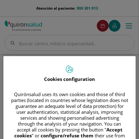
Saltar al contenido
menu-
Atención al paciente:
900 301 013
telefono
menuPedirCita
Pedir
Mi
Togg
Menú
cita
Quirónsalud
navi
Buscar
Buscar
Inicio
Cuadro médico
Jesús Herranz Larrañeta
Cookies configuration
Quirónsalud uses its own cookies and those of third
Jesús
parties (located in countries whose legislation does not
Herranz
guarantee an adequate level of data protection) for
Larrañeta
user authentication, statistical analysis, improving
Jesús
Herranz Larrañeta
services and showing personalised advertising
through the analysis of your navigation. You can
FACULTATIVO ESPECIALISTA OTORRINOLARINGOLOGÍA
accept all cookies by pressing the button "
Accept
cookies
" or
configure/refuse them
their use from