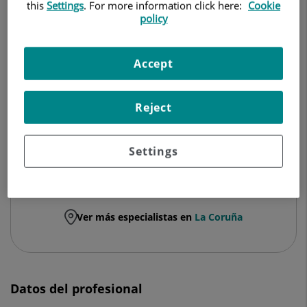
OTORRINOLARINGOLOGÍA
this
Settings
. For more information click here:
Cookie
policy
Pedir cita
Accept
Hospital Quirónsalud A Coruña
Reject
C/ Londres, 2
15009 La Coruña
Settings
981 219 800
Ver más especialistas en
La Coruña
Datos del profesional