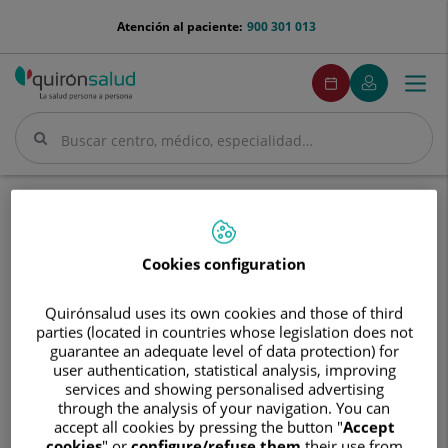
Saltar al contenido
menu-
Atención al paciente:
900 301 013
telefono
menuPedirCita
Pedir
Mi
Togg
Menú
cita
Quirónsalud
navi
Buscar
Buscar
Inicio
Cuadro médico
José Antonio Pérez Álvarez
Cookies configuration
Quirónsalud uses its own cookies and those of third
José
parties (located in countries whose legislation does not
Antonio
guarantee an adequate level of data protection) for
Pérez
José Antonio
Pérez Álvarez
user authentication, statistical analysis, improving
Álvarez
services and showing personalised advertising
through the analysis of your navigation. You can
JEFE/A DE SERVICIO
accept all cookies by pressing the button "
Accept
cookies
" or
configure/refuse them
their use from