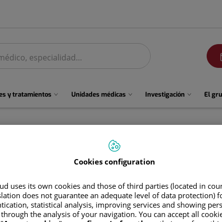
men
s y tratamientos
Unidades médicas
Investigación
El gr
Cookies configuration
d uses its own cookies and those of third parties (located in co
slation does not guarantee an adequate level of data protection) f
tication, statistical analysis, improving services and showing per
 through the analysis of your navigation. You can accept all cooki
José
Cardenas Clemente