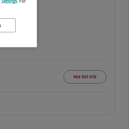
s
Settings
. For
GÍA
s
954 937 676