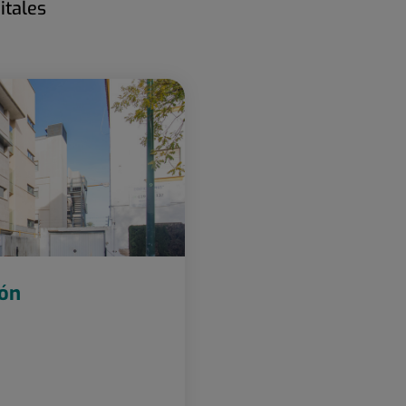
itales
zón