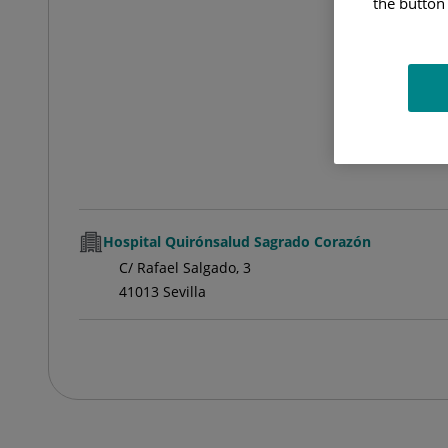
the button 
FA
Hospital Quirónsalud Sagrado Corazón
C/ Rafael Salgado, 3
41013 Sevilla