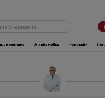
men
s y tratamientos
Unidades médicas
Investigación
El gr
José
Farre Alegre