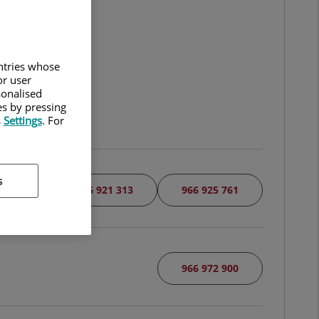
untries whose
or user
sonalised
es by pressing
s
Settings
. For
s
966 921 313
966 925 761
966 972 900