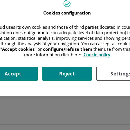
FACULTATIVO ESPECIALISTA CIR. GENERAL Y DIGESTIVA
Cookies configuration
CIRUGÍA GENERAL Y DEL APARATO DIGESTIVO
d uses its own cookies and those of third parties (located in co
slation does not guarantee an adequate level of data protection) f
tication, statistical analysis, improving services and showing per
Pedir cita
 through the analysis of your navigation. You can accept all cooki
"
Accept cookies
" or
configure/refuse them
their use from thi
more information click here:
Cookie policy
Accept
Reject
Setting