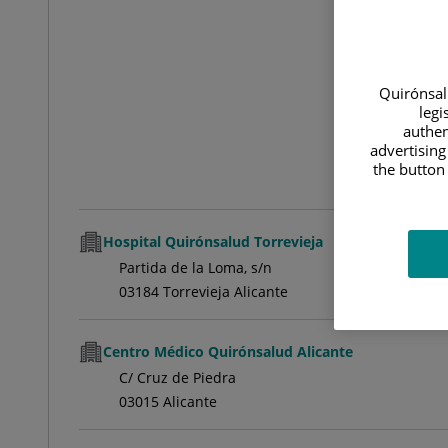
Quirónsalu
legi
authen
advertising
the button 
Hospital Quirónsalud Torrevieja
Partida de la Loma, s/n
03184 Torrevieja Alicante
Centro Médico Quirónsalud Alicante
C/ Cruz de Piedra
03015 Alicante