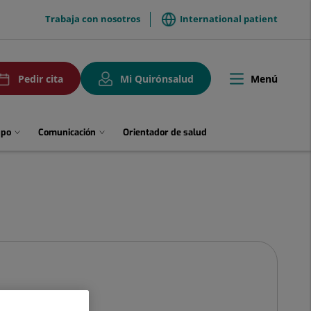
menuTop
Trabaja con nosotros
International patient
uPedirCita
Menú
Pedir cita
Mi Quirónsalud
Toggle
navigation
upo
Comunicación
Orientador de salud