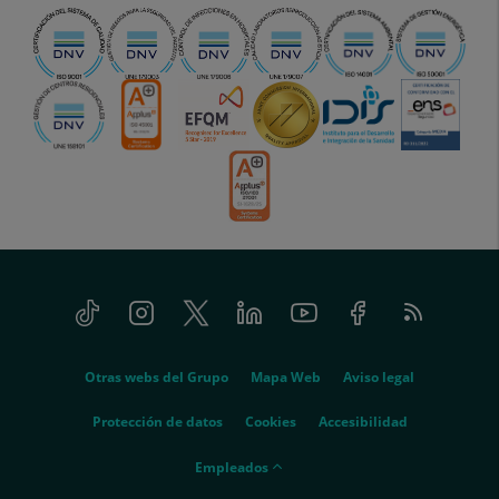
Tiktok
Instagram
Twitter
Linkedin
Youtube
Facebook
Feed
menu-
RSS
social
menu-
Otras webs del Grupo
Mapa Web
Aviso legal
legal
Protección de datos
Cookies
Accesibilidad
menu-
Empleados
empleados