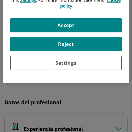
this
Settings
. For more information click here:
Cookie
NEUROLOGÍA
policy
Hospital Quirónsalud Sagrado Corazón
Accept
C/ Rafael Salgado, 3
41013 Sevilla
Reject
954 937 676
Settings
Ver más especialistas en
Sevilla
Datos del profesional
Experiencia profesional