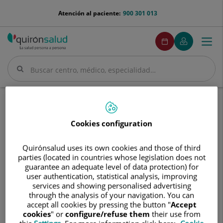
Saltar al contenido
menu-
Atención al paciente:
900 301 013
telefono
menuPedirCita
Pedir
Mi
Togg
Menú
cita
Quirónsalud
navi
Buscar
Buscar
Inicio
Cuadro médico
José Manuel Gata Gata
Cookies configuration
Quirónsalud uses its own cookies and those of third
parties (located in countries whose legislation does not
José
guarantee an adequate level of data protection) for
Manuel
user authentication, statistical analysis, improving
Gata
José Manuel
Gata Gata
services and showing personalised advertising
Gata
through the analysis of your navigation. You can
FACULTATIVO ESPECIALISTA NEUROLOGÍA
accept all cookies by pressing the button "
Accept
cookies
" or
configure/refuse them
their use from