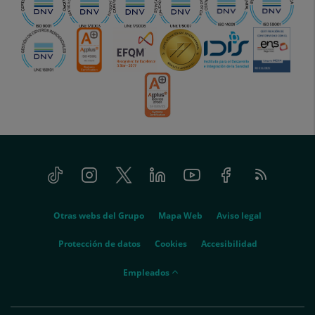
Tiktok
Instagram
Twitter
Linkedin
Youtube
Facebook
Feed
menu-
RSS
social
menu-
Otras webs del Grupo
Mapa Web
Aviso legal
legal
Protección de datos
Cookies
Accesibilidad
menu-
Empleados
empleados