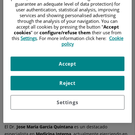
MEDICINA INTERNA
guarantee an adequate level of data protection) for
user authentication, statistical analysis, improving
services and showing personalised advertising
Pedir cita
through the analysis of your navigation. You can
accept all cookies by pressing the button "
Accept
cookies
" or
configure/refuse them
their use from
this
Settings
. For more information click here:
Cookie
policy
Hospital Quirónsalud Córdoba
Avenida del Aeropuerto, s/n
14004 Córdoba
Accept
957 410 000
Reject
Ver más especialistas en
Córdoba
Settings
El Dr.
Jose Maria
Garcia Quintana
es un destacado
especialista en
Medicina Interna
, actualmente ejerciendo en