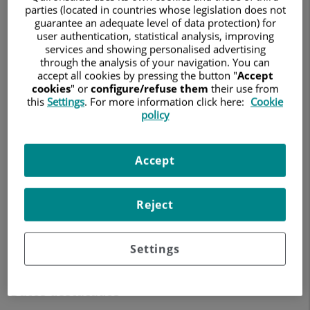
CIRUGÍA GENERAL Y DEL APARATO DIGESTIVO
parties (located in countries whose legislation does not
guarantee an adequate level of data protection) for
user authentication, statistical analysis, improving
Pedir cita
services and showing personalised advertising
through the analysis of your navigation. You can
accept all cookies by pressing the button "
Accept
cookies
" or
configure/refuse them
their use from
this
Settings
. For more information click here:
Cookie
Hospital Quirónsalud Murcia
policy
Calle Miguel Hernández, 12
30011 Murcia
Accept
968 365 000
Reject
Ver más especialistas en
Murcia
Settings
Datos destacados