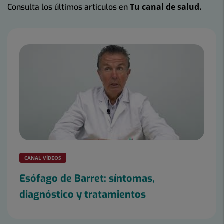
Tu canal de salud.
Consulta los últimos artículos en
Número
de
diapositivas:
5
CANAL VÍDEOS
Esófago de Barret: síntomas,
diagnóstico y tratamientos