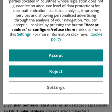
parties (located in countries whose legislation does not
OTORRINOLARINGOLOGÍA
guarantee an adequate level of data protection) for
user authentication, statistical analysis, improving
Pedir cita
services and showing personalised advertising
through the analysis of your navigation. You can
accept all cookies by pressing the button "
Accept
cookies
" or
configure/refuse them
their use from
this
Settings
. For more information click here:
Cookie
Hospital Universitario Ruber Juan Bravo
policy
C/ Juan Bravo, 39 y 49
28006 Madrid
Accept
910 687 999
Reject
Ver más especialistas en
Madrid
Settings
El Dr.
Juan
Gómez-Ullate Alvear
es un destacado especialista
en
Otorrinolaringología
, con una sólida trayectoria