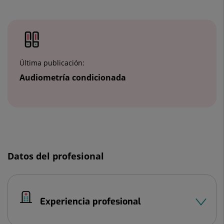
Número
de
diapositivas:
2
Última publicación:
Audiometría condicionada
Diapositiva
1
Datos del profesional
de
2
Experiencia profesional