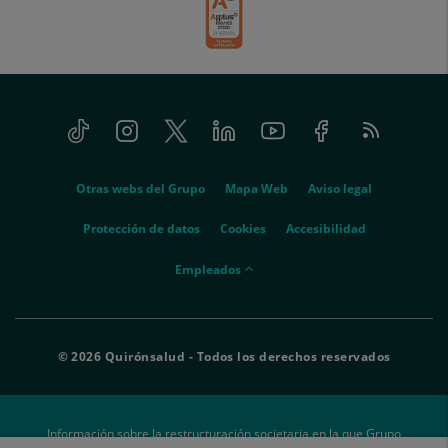
Tiktok
Instagram
Twitter
Linkedin
Youtube
Facebook
Feed
menu-
RSS
social
menu-
Otras webs del Grupo
Mapa Web
Aviso legal
legal
Protección de datos
Cookies
Accesibilidad
menu-
Empleados
empleados
© 2026 Quirónsalud - Todos los derechos reservados
Información sobre la restructuración societaria en la que Grupo