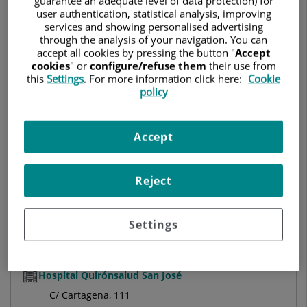
guarantee an adequate level of data protection) for
RADIODIAGNÓSTICO
user authentication, statistical analysis, improving
services and showing personalised advertising
through the analysis of your navigation. You can
Hospital Universitario Quirónsalud Pozuelo
accept all cookies by pressing the button "
Accept
cookies
" or
configure/refuse them
their use from
C/ Diego de Velázquez, 1
this
Settings
. For more information click here:
Cookie
28223 Pozuelo de Alarcón Madrid
policy
914 521 900
Accept
Hospital Universitario Ruber Juan Bravo
Reject
C/ Juan Bravo, 39 y 49
28006 Madrid
Settings
910 687 999
Hospital Quirónsalud San José
C/ Cartagena, 111