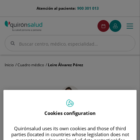
Saltar al contenido
menu-
Atención al paciente:
900 301 013
telefono
menuPedirCita
Pedir
Mi
Togg
Menú
cita
Quirónsalud
navi
Buscar
Buscar
Inicio
Cuadro médico
Leire Álvarez Pérez
Leire
Álvarez
Pérez
Cookies configuration
Leire
Álvarez Pérez
FACULTATIVO ESPECIALISTA RADIODIAGNÓSTICO
Quirónsalud uses its own cookies and those of third
parties (located in countries whose legislation does not