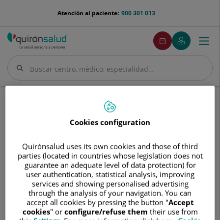
Saltar al contenido
menu-
Atención al paciente:
900 301 013
telefono
menuPedirCita
Pedir
Mi
Togg
Menú
cita
Quirónsalud
navi
Buscar
Buscar
Inicio
Cuadro médico
Lorenzo Muntaner Gimbernat
Cookies configuration
Quirónsalud uses its own cookies and those of third
parties (located in countries whose legislation does not
Lorenzo
guarantee an adequate level of data protection) for
Muntaner
user authentication, statistical analysis, improving
Gimbernat
Lorenzo
Muntaner Gimbernat
services and showing personalised advertising
through the analysis of your navigation. You can
FACULTATIVO ESPECIALISTA RADIODIAGNÓSTICO
accept all cookies by pressing the button "
Accept
cookies
" or
configure/refuse them
their use from