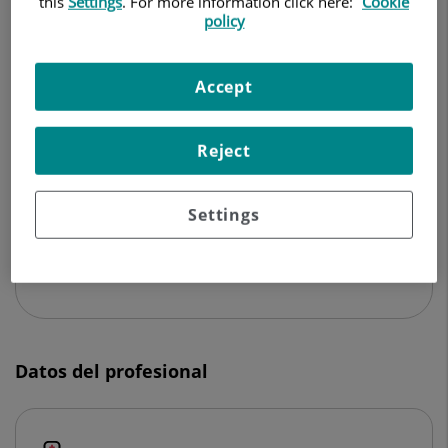
this
Settings
. For more information click here:
Cookie
RADIODIAGNÓSTICO
policy
Hospital Quirónsalud Palmaplanas
Accept
Camí dels Reis, 308 Autovía Palma- Andratx, salida
5B
Reject
07010 Palma de Mallorca Baleares
971 918 000
Settings
Ver más especialistas en
Baleares
Datos del profesional