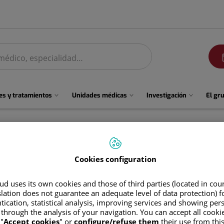
men
s y tratamientos
Unidades médicas
Investigación
El gr
Cookies configuration
d uses its own cookies and those of third parties (located in co
slation does not guarantee an adequate level of data protection) f
tication, statistical analysis, improving services and showing per
 through the analysis of your navigation. You can accept all cooki
Luz America
Castro Dulcey
"
Accept cookies
" or
configure/refuse them
their use from thi