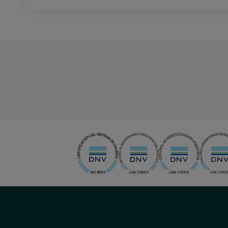
menu-
social