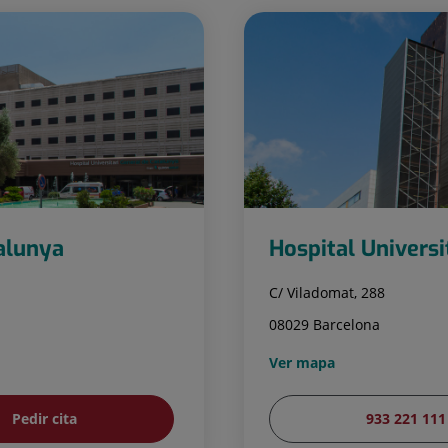
talunya
Hospital Universi
C/ Viladomat, 288
08029 Barcelona
Ver mapa
Pedir cita
933 221 111