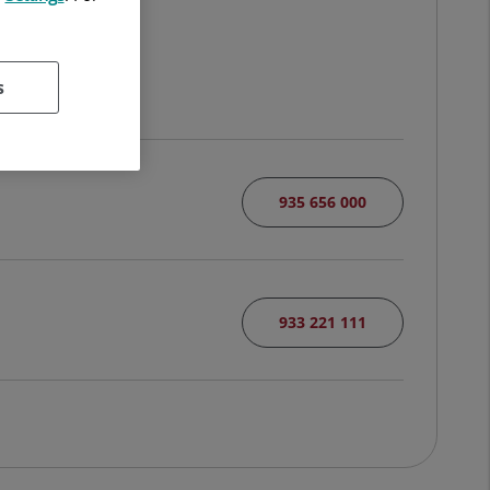
N
s
935 656 000
933 221 111