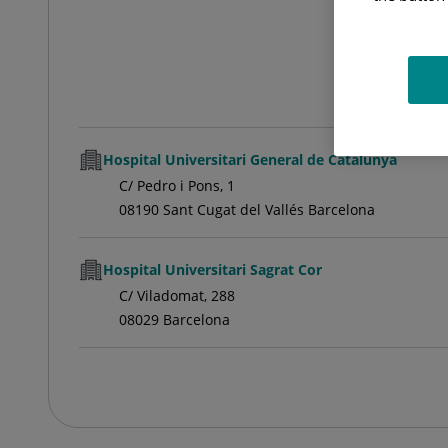
Hospital Universitari General de Catalunya
C/ Pedro i Pons, 1
08190 Sant Cugat del Vallés Barcelona
Hospital Universitari Sagrat Cor
C/ Viladomat, 288
08029 Barcelona