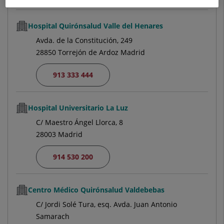
Hospital Quirónsalud Valle del Henares
Avda. de la Constitución, 249
28850 Torrejón de Ardoz Madrid
913 333 444
Hospital Universitario La Luz
C/ Maestro Ángel Llorca, 8
28003 Madrid
914 530 200
Centro Médico Quirónsalud Valdebebas
C/ Jordi Solé Tura, esq. Avda. Juan Antonio
Samarach