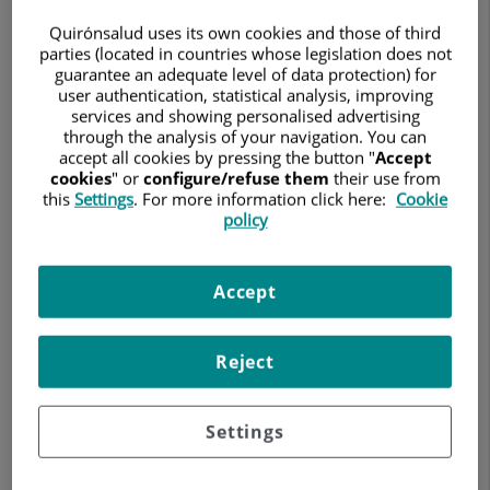
Quirónsalud uses its own cookies and those of third
CIRUGÍA PLÁSTICA, ESTÉTICA Y REPARADORA
parties (located in countries whose legislation does not
guarantee an adequate level of data protection) for
Pedir cita
user authentication, statistical analysis, improving
services and showing personalised advertising
through the analysis of your navigation. You can
accept all cookies by pressing the button "
Accept
cookies
" or
configure/refuse them
their use from
Hospital Universitario Ruber Juan Bravo
this
Settings
. For more information click here:
Cookie
policy
C/ Juan Bravo, 39 y 49
28006 Madrid
Accept
910 687 999
Reject
Hospital Quirónsalud Sur
C/ Estambul, 30
28922 Parque Oeste (Alcorcón) Madrid
Settings
916 496 600