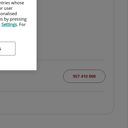
untries whose
or user
sonalised
es by pressing
s
Settings
. For
s
957 410 000