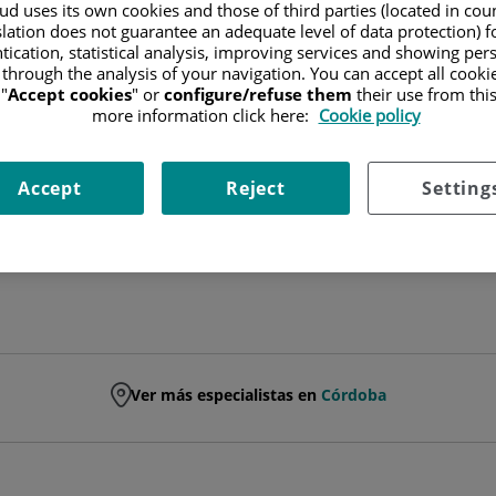
d uses its own cookies and those of third parties (located in co
slation does not guarantee an adequate level of data protection) f
FACULTATIVO ESPECIALISTA CARDIOLOGÍA
tication, statistical analysis, improving services and showing per
 through the analysis of your navigation. You can accept all cooki
CARDIOLOGÍA
"
Accept cookies
" or
configure/refuse them
their use from thi
more information click here:
Cookie policy
Pedir cita
Accept
Reject
Setting
Ver más especialistas en
Córdoba