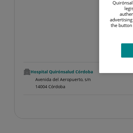
Quirónsalu
legi
authen
advertising
the button 
Hospital Quirónsalud Córdoba
Avenida del Aeropuerto, s/n
14004 Córdoba