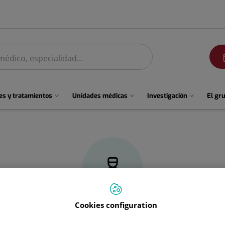
men
s y tratamientos
Unidades médicas
Investigación
El gr
Cookies configuration
María del Carmen
Durán Torralba