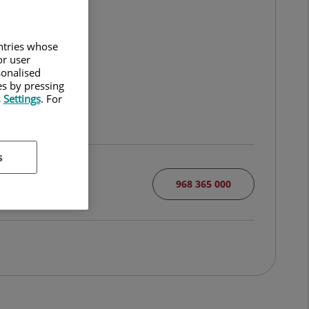
untries whose
or user
sonalised
es by pressing
s
Settings
. For
s
968 365 000