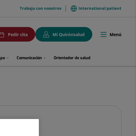
menuTop
Trabaja con nosotros
International patient
uPedirCita
Menú
Pedir cita
Mi Quirónsalud
Toggle
navigation
upo
Comunicación
Orientador de salud