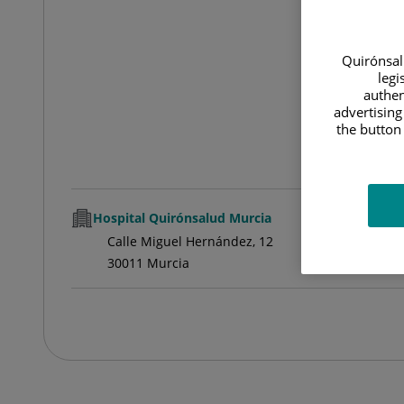
Quirónsalu
legi
authen
advertising
the button 
Hospital Quirónsalud Murcia
Calle Miguel Hernández, 12
30011 Murcia