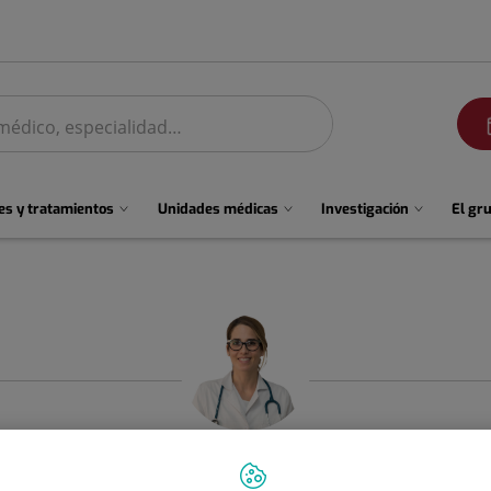
men
s y tratamientos
Unidades médicas
Investigación
El gr
Marta
Granados Miras