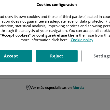
Cookies configuration
FACULTATIVO ESPECIALISTA PEDIATRÍA Y SUS ÁREAS ESPEC
d uses its own cookies and those of third parties (located in co
PEDIATRÍA Y SUS ÁREAS ESPECÍFICAS
slation does not guarantee an adequate level of data protection) f
tication, statistical analysis, improving services and showing per
 through the analysis of your navigation. You can accept all cooki
"
Accept cookies
" or
configure/refuse them
their use from thi
Pedir cita
more information click here:
Cookie policy
Accept
Reject
Setting
Ver más especialistas en
Murcia