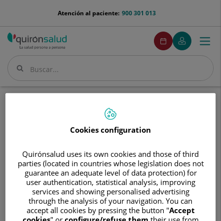
Saltar al contenido
menu-
Atención al paciente:
900 301 013
telefono
menuPedirCita
Pedir
Mi
Togg
Menú
cita
Quirónsalud
navi
Buscar
Buscar
Inicio
Cuadro médico
Médico reproducción asistida
Médico reproducción asistida en Guipúzcoa
Cookies configuration
Quirónsalud uses its own cookies and those of third
parties (located in countries whose legislation does not
guarantee an adequate level of data protection) for
user authentication, statistical analysis, improving
services and showing personalised advertising
through the analysis of your navigation. You can
accept all cookies by pressing the button "
Accept
cookies
" or
configure/refuse them
their use from