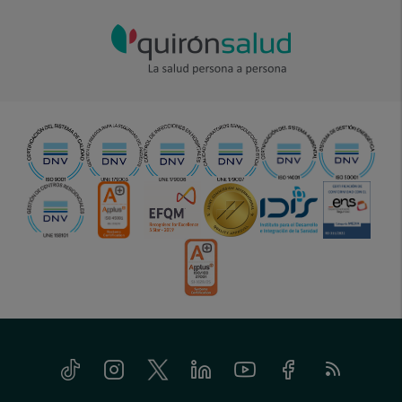
Tiktok
Instagram
Twitter
Linkedin
Youtube
Facebook
Feed
menu-
RSS
social