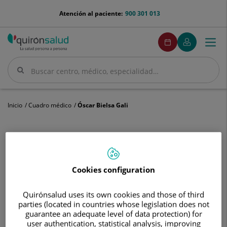
Saltar al contenido
menu-
Atención al paciente:
900 301 013
telefono
menuPedirCita
Pedir
Mi
Togg
Menú
cita
Quirónsalud
navi
Buscar
Buscar
Inicio
Cuadro médico
Óscar Bielsa Gali
Óscar
Cookies configuration
Bielsa
Gali
Óscar
Bielsa Gali
Quirónsalud uses its own cookies and those of third
parties (located in countries whose legislation does not
FACULTATIVO ESPECIALISTA UROLOGÍA
guarantee an adequate level of data protection) for
user authentication, statistical analysis, improving