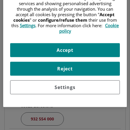
UROLOGÍA
services and showing personalised advertising
through the analysis of your navigation. You can
accept all cookies by pressing the button "
Accept
Pedir cita
cookies
" or
configure/refuse them
their use from
this
Settings
. For more information click here:
Cookie
policy
Centro Médico Teknon
Accept
C/ Vilana, 12
08022 Barcelona
Reject
932 906 200
Settings
Hospital Universitari Quirónsalud Barcelona
Plaza Alfonso Comín, 5
08023 Barcelona
932 554 000