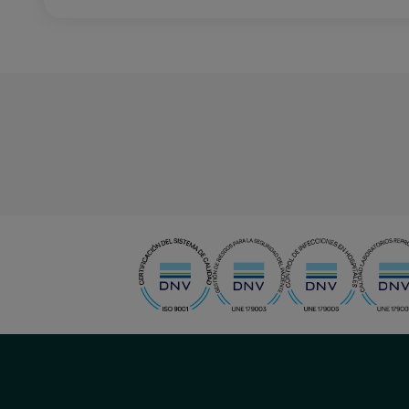
menu-
social