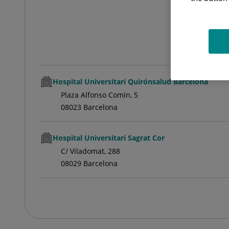
Hospital Universitari Quirónsalud Barcelona
Plaza Alfonso Comín, 5
08023 Barcelona
Hospital Universitari Sagrat Cor
C/ Viladomat, 288
08029 Barcelona