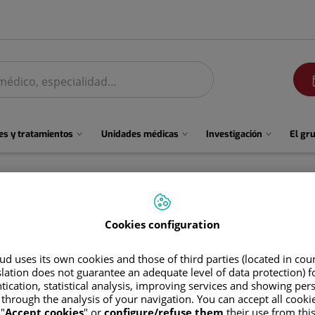
men
s y tratamientos
Unidades médicas
Investigación
El gr
Cookies configuration
d uses its own cookies and those of third parties (located in co
slation does not guarantee an adequate level of data protection) f
tication, statistical analysis, improving services and showing per
 through the analysis of your navigation. You can accept all cooki
Ricardo Javier
Llorente Buelvas
"
Accept cookies
" or
configure/refuse them
their use from thi