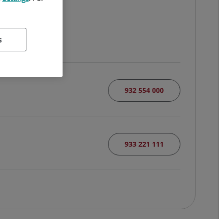
N
s
932 554 000
933 221 111