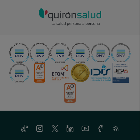
Tiktok
Instagram
Twitter
Linkedin
Youtube
Facebook
Feed
menu-
RSS
social