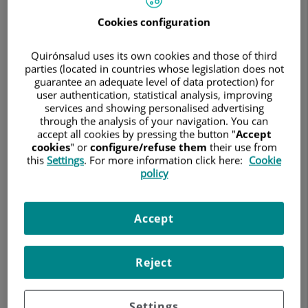
NEUROCIRUGÍA
Cookies configuration
Pedir cita
91 387 50 00
Quirónsalud uses its own cookies and those of third
parties (located in countries whose legislation does not
guarantee an adequate level of data protection) for
user authentication, statistical analysis, improving
Hospital Ruber Internacional
services and showing personalised advertising
through the analysis of your navigation. You can
Calle de la Masó, 38
accept all cookies by pressing the button "
Accept
28034 Madrid
cookies
" or
configure/refuse them
their use from
this
Settings
. For more information click here:
Cookie
91 387 50 00
policy
Hospital Quirónsalud San José
Accept
C/ Cartagena, 111
28002 Madrid
Reject
910 68 70 00
Settings