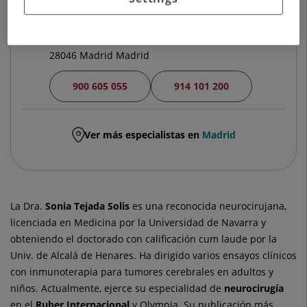
Centro médico-quirúrgico Olympia
Paseo de la Castellana 259 E
28046 Madrid Madrid
900 605 055
914 101 200
Ver más especialistas en
Madrid
La Dra.
Sonia
Tejada Solis
es una reconocida neurocirujana,
licenciada en Medicina por la Universidad de Navarra y
obteniendo el doctorado con calificación cum laude por la
Univ. de Alcalá de Henares. Ha dirigido varios ensayos clínicos
con inmunoterapia para tumores cerebrales en adultos y
niños. Actualmente, ejerce su especialidad de
neurocirugía
en el
Ruber Internacional
y Olympia. Su publicación más