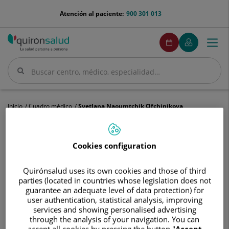
Saltar al contenido
menu-
Atención al paciente:
900 301 013
telefono
menuPedirCita
Pedir
Mi
Togg
Menú
cita
Quirónsalud
navi
Buscar
Buscar
Inicio
Cuadro médico
Svetlana Naoumtchik Ofchinikova
Cookies configuration
Svetlana
Quirónsalud uses its own cookies and those of third
Naoumtchik
parties (located in countries whose legislation does not
Ofchinikova
Svetlana
Naoumtchik Ofchinikova
guarantee an adequate level of data protection) for
user authentication, statistical analysis, improving
FACULTATIVO ESPECIALISTA REHABILITACIÓN
services and showing personalised advertising
through the analysis of your navigation. You can
accept all cookies by pressing the button "
Accept