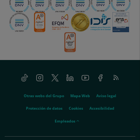
Tiktok
Instagram
Twitter
Linkedin
Youtube
Facebook
Feed
menu-
RSS
social
menu-
Otras webs del Grupo
Mapa Web
Aviso legal
legal
Protección de datos
Cookies
Accesibilidad
menu-
Empleados
empleados