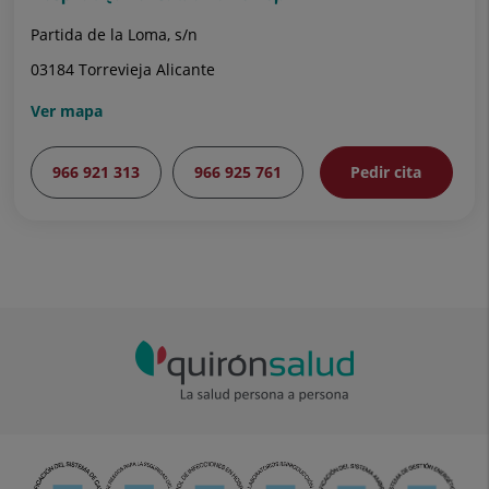
Partida de la Loma, s/n
03184 Torrevieja Alicante
Ver mapa
966 921 313
966 925 761
Pedir cita