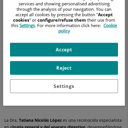
CIRUGÍA GENERAL Y DEL APARATO DIGESTIVO
services and showing personalised advertising
through the analysis of your navigation. You can
accept all cookies by pressing the button "
Accept
Pedir cita
cookies
" or
configure/refuse them
their use from
this
Settings
. For more information click here:
Cookie
policy
Hospital Quirónsalud Murcia
Accept
Calle Miguel Hernández, 12
30011 Murcia
Reject
968 365 000
Settings
Ver más especialistas en
Murcia
La Dra.
Tatiana
Nicolás López
es una reconocida especialista
en
cirugía general y del aparato digestivo
, desempeñándose