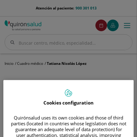
Saltar al contenido
menu-
Atención al paciente:
900 301 013
telefono
menuPedirCita
Pedir
Mi
Togg
Menú
cita
Quirónsalud
navi
Buscar
Buscar
Inicio
Cuadro médico
Tatiana Nicolás López
Tatiana
Cookies configuration
Nicolás
López
Tatiana
Nicolás López
Quirónsalud uses its own cookies and those of third
parties (located in countries whose legislation does not
FACULTATIVO ESPECIALISTA CIR. GENERAL Y DIGESTIVA
guarantee an adequate level of data protection) for
user authentication, statistical analysis, improving