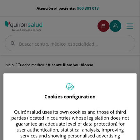
Saltar al contenido
menu-
Atención al paciente:
900 301 013
telefono
menuPedirCita
Pedir
Mi
Togg
Menú
cita
Quirónsalud
navi
Buscar
Buscar
Inicio
Cuadro médico
Vicente Riambau Alonso
Cookies configuration
Vicente
Riambau
Alonso
Quirónsalud uses its own cookies and those of third
Vicente
Riambau Alonso
parties (located in countries whose legislation does not
guarantee an adequate level of data protection) for
JEFE/A DE SERVICIO
user authentication, statistical analysis, improving
services and showing personalised advertising