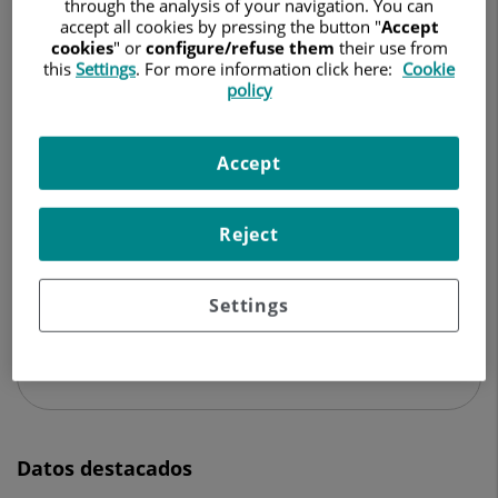
through the analysis of your navigation. You can
ANGIOLOGÍA Y CIRUGÍA VASCULAR
accept all cookies by pressing the button "
Accept
cookies
" or
configure/refuse them
their use from
Pedir cita
this
Settings
. For more information click here:
Cookie
policy
Accept
Centro Médico Teknon
C/ Vilana, 12
08022 Barcelona
Reject
932 906 200
Settings
Ver más especialistas en
Barcelona
Datos destacados