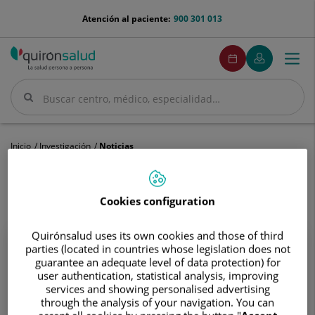
Saltar al contenido
menu-
Atención al paciente:
900 301 013
telefono
menuPedirCita
Pedir
Mi
Togg
Menú
cita
Quirónsalud
navi
Buscar
Buscar
Inicio
Investigación
Noticias
Mantente informado con las últimas noticias de investigación
e innovación en salud en Quirónsalud.
Cookies configuration
Quirónsalud uses its own cookies and those of third
8 de enero de 2020
parties (located in countries whose legislation does not
guarantee an adequate level of data protection) for
Primera reunión del
user authentication, statistical analysis, improving
services and showing personalised advertising
proyecto europeo
through the analysis of your navigation. You can