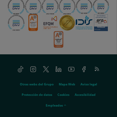
Tiktok
Instagram
Twitter
Linkedin
Youtube
Facebook
Feed
menu-
RSS
social
menu-
Otras webs del Grupo
Mapa Web
Aviso legal
legal
Protección de datos
Cookies
Accesibilidad
menu-
Empleados
empleados