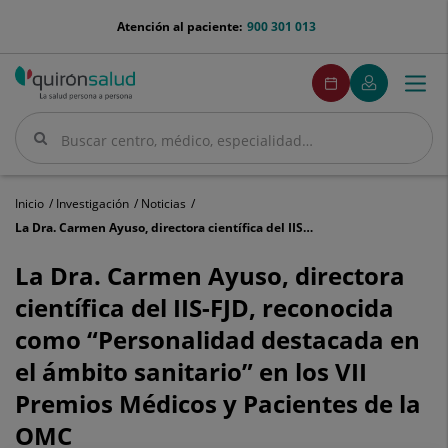
Saltar al contenido
menu-
Atención al paciente:
900 301 013
telefono
menuPedirCita
Pedir
Mi
Togg
Menú
cita
Quirónsalud
navi
Buscar
Buscar
Inicio
Investigación
Noticias
La Dra. Carmen Ayuso, directora científica del IIS-FJD, reconocida como “Personalidad destacada en el ámbito sanitario” en los VII Premios Médicos y Pacientes de la OMC
La
Dra.
La Dra. Carmen Ayuso, directora
Carmen
científica del IIS-FJD, reconocida
Ayuso,
directora
como “Personalidad destacada en
científica
el ámbito sanitario” en los VII
del
IIS-
Premios Médicos y Pacientes de la
FJD,
reconocida
OMC