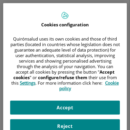
como
“Personalidad
destacada
en
el
Cookies configuration
ámbito
sanitario”
Quirónsalud uses its own cookies and those of third
en
parties (located in countries whose legislation does not
los
guarantee an adequate level of data protection) for
VII
user authentication, statistical analysis, improving
Premios
services and showing personalised advertising
Médicos
through the analysis of your navigation. You can
y
accept all cookies by pressing the button "
Accept
Pacientes
cookies
" or
configure/refuse them
their use from
de
this
Settings
. For more information click here:
Cookie
la
policy
OMC
1 de diciembre de 2025
HOSPITAL UNIVERSITARIO FUNDACIÓN JIMÉNEZ DÍAZ
Accept
En la VII edición de estos galardones, entregados por la
Organización Médica Colegial de España
Reject