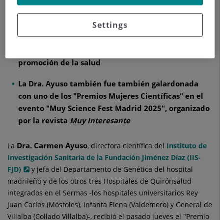
El galardón
reconoce la labor, experiencia y
trayectoria de una profesional, "referente en el
Settings
ejercicio de la Medicina, el avance científico y la
buena práctica clínica, que contribuye de manera
relevante a la mejora de la asistencia sanitaria y la
promoción de la salud
La Dra. Ayuso también fue también galardonada
con uno de los "Premios Mujeres Científicas" en el
evento "Muy Science Fest Madrid 2025", organizado
por la revista
Muy Interesante
Dra. Carmen Ayuso
La
, directora científica del
Instituto de
Investigación Sanitaria de la Fundación Jiménez Díaz (IIS-
FJD)
y jefa del Departamento de Genética del hospital
madrileño y de los otros tres Hospitales de Quirónsalud
integrados en el Sermas -los hospitales universitarios Rey
Juan Carlos (Móstoles), Infanta Elena (Valdemoro) y General de
Villalba (Collado Villalba)-, recibió el pasado jueves el "Premio