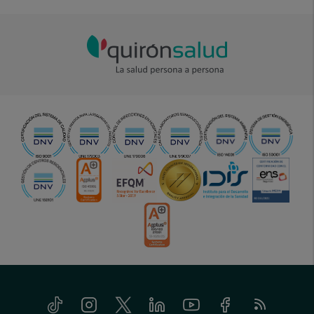
Twitter
Facebook
Linkedin
Tiktok
Instagram
Twitter
Linkedin
Youtube
Facebook
Feed
menu-
RSS