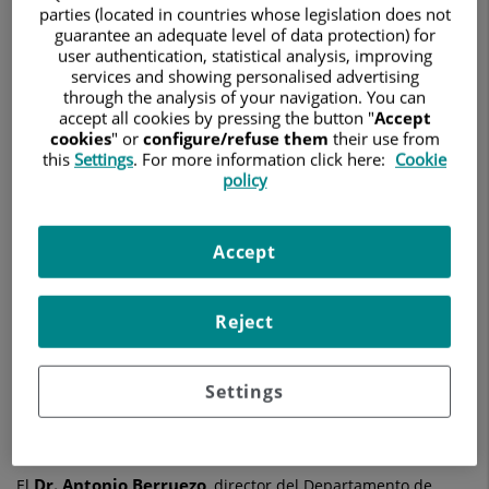
eficacia
parties (located in countries whose legislation does not
de
guarantee an adequate level of data protection) for
los
user authentication, statistical analysis, improving
tratamientos
services and showing personalised advertising
personalizados
through the analysis of your navigation. You can
para
accept all cookies by pressing the button "
Accept
el
cookies
" or
configure/refuse them
their use from
síncope
this
Settings
. For more information click here:
Cookie
policy
Accept
13 de febrero de 2026
Reject
CENTRO MÉDICO TEKNON
El estudio multicéntrico ELEGANCE revela que un enfoque
personalizado de cardioneuroablación reduce a casi un 26%
Settings
el tiempo de intervención y un 48% el tiempo de ablación,
manteniendo los mismos niveles de seguridad y éxito
clínico
Dr. Antonio Berruezo
El
, director del Departamento de