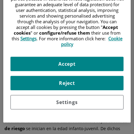
el
guarantee an adequate level of data protection) for
riesgo
user authentication, statistical analysis, improving
cardiovascular
services and showing personalised advertising
de
through the analysis of your navigation. You can
la
accept all cookies by pressing the button "
Accept
población
cookies
" or
configure/refuse them
their use from
escolar
this
Settings
. For more information click here:
Cookie
policy
26 de noviembre de 2024
HOSPITAL QUIRÓNSALUD SUR
HOSPITAL QUIRÓNSALUD TOLEDO
Accept
PEDIATRÍA Y SUS ÁREAS ESPECÍFICAS
El estudio “Cambios en la prevalencia del sobrepeso antes y
Reject
después del COVID-19 en España: resultados longitudinales
del programa PESCA 2018-2021” ha sido publicado en la
revista Nutrients, publicación de alto impacto científico
Settings
(Q1).
principal causa de morbimortalidad en la edad
La
adulta
enfermedad cardiovascular
factores
es la
, cuyos
de riesgo
se inician en la edad infanto-juvenil. De dichos