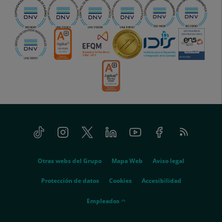
Tiktok
Instagram
Twitter
Linkedin
Youtube
Facebook
Feed
menu-
RSS
social
menu-
Otras webs del Grupo
Mapa Web
Aviso legal
legal
Protección de datos
Cookies
Accesibilidad
menu-
Empleados
empleados