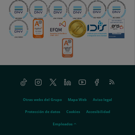
Tiktok
Instagram
Twitter
Linkedin
Youtube
Facebook
Feed
menu-
RSS
social
menu-
Otras webs del Grupo
Mapa Web
Aviso legal
legal
Protección de datos
Cookies
Accesibilidad
menu-
Empleados
empleados