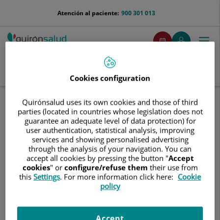
Saltar al contenido
menu-
Atención al paciente:
900 301 013
telefono
menuPedirCita
Pedir
Mi
Togg
Menú
cita
Quirónsalud
navi
Buscar
Buscar
Cookies configuration
Quirónsalud uses its own cookies and those of third
Inicio
Investigación
Proyectos corporativos más destacados
parties (located in countries whose legislation does not
Proyecto EASYGEN
guarantee an adequate level of data protection) for
user authentication, statistical analysis, improving
"EASY workflow integration for GENe therapy"
services and showing personalised advertising
El
proyecto EASYGEN
es una iniciativa europea orientada a
through the analysis of your navigation. You can
accept all cookies by pressing the button "
Accept
optimizar los procesos hospitalarios asociados a las terapias
cookies
" or
configure/refuse them
their use from
avanzadas, en particular la terapia celular CAR-T, con el fin de
this
Settings
. For more information click here:
Cookie
mejorar su accesibilidad y sostenibilidad. Estas terapias, pese
policy
a su potencial en el tratamiento del cáncer, presentan
actualmente limitaciones debido a su complejidad, elevado
coste y producción centralizada.
Accept