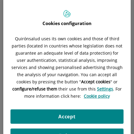
Ana María Segura Paños, del Hospital General
Universitario de Alicante Dr Balmis.
La
disfunción eréctil
(DE) afecta a
uno de cada cinco
Cookies configuration
hombres en España
, según los resultados de diferentes
estudios. Entre las
causas principales
se encuentran distintas
Quirónsalud uses its own cookies and those of third
patologías orgánicas
(60% de los casos) -siendo la
parties (located in countries whose legislation does not
enfermedad coronaria el factor predominante-, el
estrés
, la
guarantee an adequate level of data protection) for
ansiedad o
los
conflictos de pareja
.
user authentication, statistical analysis, improving
El
principal tratamiento para la DE
es el uso de Inhibidores
services and showing personalised advertising through
de la fosfodiesterasa-5 (iPDE-5), entre los que se encuentra el
the analysis of your navigation. You can accept all
sildenafilo
, el fármaco con mayor experiencia clínica y
cookies by pressing the button "
Accept cookies
" or
evidencia científica más sólida desde su aparición hace ya 25
configure/refuse them
their use from this
Settings
. For
años.
more information click here:
Cookie policy
Con el fin de analizar la
percepción de urólogos
Accept
y andrólogos españoles
en pacientes con DE que