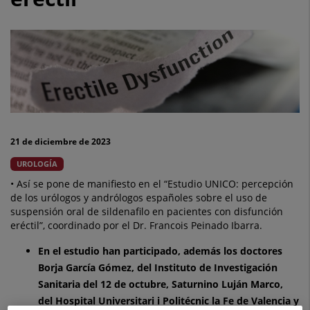
resultados
de
eficacia
y
seguridad
en
21 de diciembre de 2023
pacientes
UROLOGÍA
con
• Así se pone de manifiesto en el “Estudio UNICO: percepción
de los urólogos y andrólogos españoles sobre el uso de
disfunción
suspensión oral de sildenafilo en pacientes con disfunción
eréctil”, coordinado por el Dr. Francois Peinado Ibarra.
eréctil
En el estudio han participado, además los doctores
Borja García Gómez, del Instituto de Investigación
Sanitaria del 12 de octubre, Saturnino Luján Marco,
del Hospital Universitari i Politécnic la Fe de Valencia y