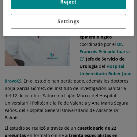
usan sildenafilo
Reject
suspensión oral
, se
realizó un
estudio
Settings
descriptivo
observacional de tipo
epidemiológico
coordinado por el
Dr.
Francois Peinado Ibarra
,
Jefe de Servicio de
Urología
del
Hospital
Universitario Ruber Juan
Bravo
. En el estudio han participado, además los doctores
Borja García Gómez, del Instituto de Investigación Sanitaria
del 12 de octubre, Saturnino Luján Marco, del Hospital
Universitari i Politécnic la Fe de Valencia y Ana María Segura
Paños, del Hospital General Universitario de Alicante Dr
Balmis.
El estudio se realizó a través de un
cuestionario de 22
preguntas
en formato online
a treinta especialistas en