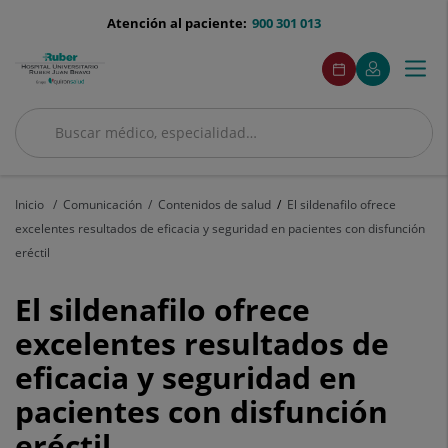
Saltar al contenido
menu-
Atención al paciente:
900 301 013
telefono
menuAcceso
Este
Este
Pedir
Mi
Togg
Menú
enlace
enlace
cita
Quirónsalud
se
se
navi
abrirá
abrirá
en
en
Buscar
una
una
Buscar
ventana
ventana
nueva.
nueva.
Inicio
Comunicación
Contenidos de salud
El sildenafilo ofrece
excelentes resultados de eficacia y seguridad en pacientes con disfunción
eréctil
El
El sildenafilo ofrece
sildenafilo
excelentes resultados de
eficacia y seguridad en
ofrece
pacientes con disfunción
excelentes
eréctil