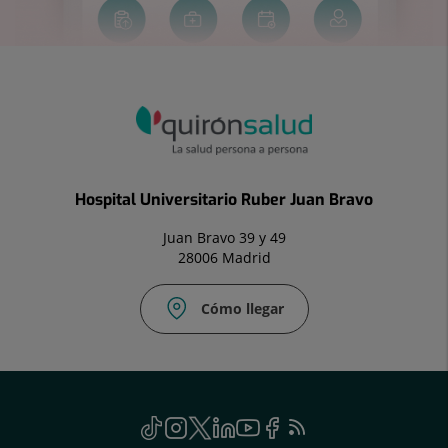
Hospital Universitario Ruber Juan Bravo
Juan Bravo 39 y 49
28006 Madrid
Cómo llegar
Social
TikTok
Este
Instagram
Este
Twitter
Enlace
Linkedin
Este
Youtube
Este
Facebook
Enlace
Feed
Este
enlace
enlace
a
enlace
enlace
a
RSS
enlace