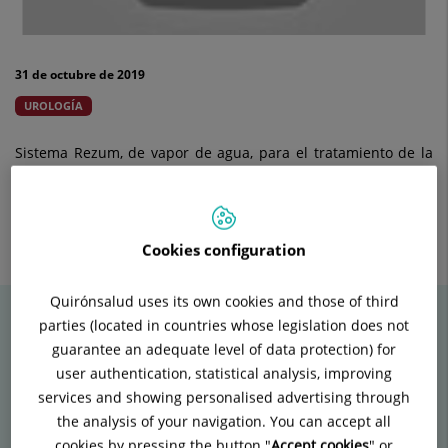
31 de octubre de 2019
UROLOGÍA
Sistema Rezum, de vapor de agua, para el tratamiento de la
hiperplasia benigna de próstata.
Enviar
Compartir
Compartir
a
en
en
Cookies configuration
Twitter
Facebook
Linkedin
Quirónsalud uses its own cookies and those of third
parties (located in countries whose legislation does not
guarantee an adequate level of data protection) for
Vídeos relacionados
user authentication, statistical analysis, improving
services and showing personalised advertising through
the analysis of your navigation. You can accept all
cookies by pressing the button "
Accept cookies
" or