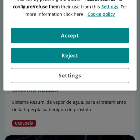
Número
configure/refuse them
their use from this
Settings
. For
de
more information click here:
Cookie policy
diapositivas:
15
Accept
Reject
Settings
31 de octubre de 2019
Sistema REZUM
Sistema Rezum, de vapor de agua, para el tratamiento
de la hiperplasia benigna de próstata.
UROLOGÍA