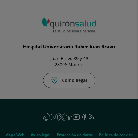
Hospital Universitario Ruber Juan Bravo
Juan Bravo 39 y 49
28006 Madrid
Cómo llegar
Social
TikTok
Este
Instagram
Este
Twitter
Enlace
Linkedin
Este
Youtube
Este
Facebook
Enlace
Feed
Este
enlace
enlace
a
enlace
enlace
a
RSS
enlace
se
se
una
se
se
una
se
Genérico
abrirá
abrirá
aplicación
abrirá
abrirá
aplicación
abrirá
Mapa Web
Aviso legal
Protección de datos
Política de cookies