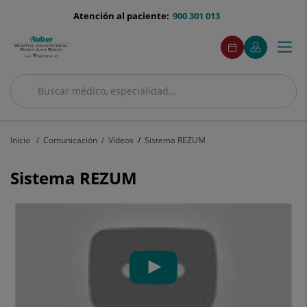
Saltar al contenido
menu-
Atención al paciente:
900 301 013
telefono
menuAcceso
Este
Este
Pedir
Mi
Togg
Menú
enlace
enlace
cita
Quirónsalud
se
se
navi
abrirá
abrirá
en
en
Buscar
una
una
Buscar
ventana
ventana
nueva.
nueva.
Inicio
Comunicación
Vídeos
Sistema REZUM
Sistema REZUM