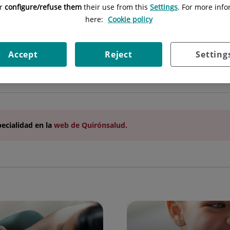
Especialidad:
Medicina General
or
configure/refuse them
their use from this
Settings
. For more info
here:
Cookie policy
Accept
Reject
Setting
pecialidad
en la
web de Quirónsalud.