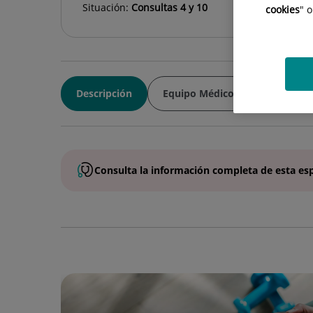
Situación:
Consultas 4 y 10
cookies
" 
Descripción
Equipo Médico
Consulta la
información completa
de esta
es