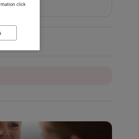
rmation click
s