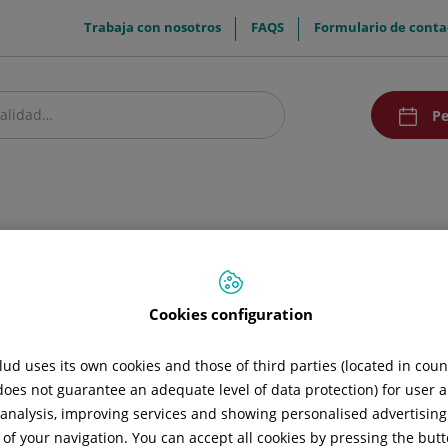
menuTop
Trabaja con nosotros
FAQS
Formulario de conta
menuAcce
Pe
estro centro
Comunicación
Cookies configuration
ud uses its own cookies and those of third parties (located in cou
 does not guarantee an adequate level of data protection) for user a
l analysis, improving services and showing personalised advertisin
 of your navigation. You can accept all cookies by pressing the butt