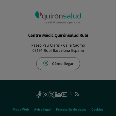
Centre Mèdic Quirónsalud Rubí
Paseo Pau Clarís / Calle Cadmo
08191 Rubí Barcelona España
Cómo llegar
Correo
electrónico:
consultes.cmrubi@quironsalud.es
menu
TikTok
Enlace
Instagram
Este
Twitter
Enlace
Linkedin
Este
Youtube
Enlace
Facebook
Este
Feed
Este
social
a
enlace
a
enlace
a
enlace
RSS
enlace
una
se
una
se
una
se
se
Genérico
aplicación
abrirá
aplicación
abrirá
aplicación
abrirá
abrirá
Mapa Web
Aviso legal
Protección de datos
Cookies
externa.
en
externa.
en
externa.
en
en