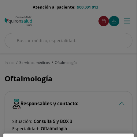
Saltar al contenido
menu-
Atención al paciente:
900 301 013
telefono
menuAcceso
Este
Este
Pedir
Mi
Togg
Menú
enlace
enlace
cita
Quirónsalud
se
se
navi
abrirá
abrirá
en
en
Buscar
una
una
Buscar
ventana
ventana
nueva.
nueva.
Inicio
Servicios médicos
Oftalmología
Oftalmología
Responsables y contacto:
Situación:
Consulta 5 y BOX 3
Especialidad:
Oftalmología