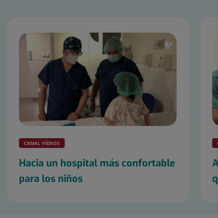
Número
de
diapositivas:
3
CANAL VÍDEOS
Hacia un hospital más confortable
A
para los niños
q
Diapositiva
1