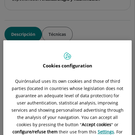
Descripción
Técnicas
Cookies configuration
Consulta la
información completa
de esta
especialidad
en la
web de Quirónsalud.
Quirónsalud uses its own cookies and those of third
parties (located in countries whose legislation does not
guarantee an adequate level of data protection) for
El Hospital Quirónsalud San José cuenta con un amplio
user authentication, statistical analysis, improving
equipo de anestesiólogos -con
presencia física 24 horas
en el
services and showing personalised advertising through
centro- para atender a sus pacientes en todo el proceso
the analysis of your navigation. You can accept all
anestésico, desde el estudio preoperatorio hasta la
cookies by pressing the button "
Accept cookies
" or
recuperación post anestésica.
configure/refuse them
their use from this
Settings
. For