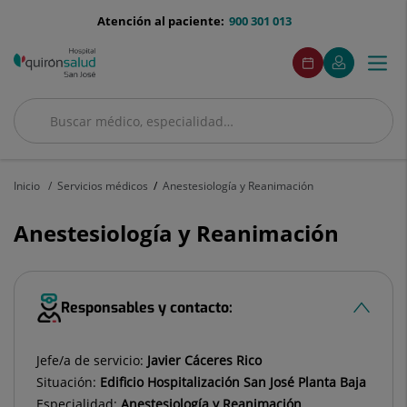
Saltar al contenido
menu-
Atención al paciente:
900 301 013
telefono
menuAcceso
Este
Este
Pedir
Mi
Togg
Menú
enlace
enlace
cita
Quirónsalud
se
se
navi
abrirá
abrirá
en
en
Buscar
una
una
Buscar
ventana
ventana
nueva.
nueva.
Inicio
Servicios médicos
Anestesiología y Reanimación
Anestesiología y Reanimación
Responsables y contacto:
Jefe/a de servicio:
Javier Cáceres Rico
Situación:
Edificio Hospitalización San José Planta Baja
Especialidad:
Anestesiología y Reanimación