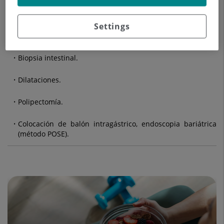
Panendoscopia oral.
Settings
Ecografía transesofágica, etc.
Biopsia intestinal.
Dilataciones.
Polipectomía.
Colocación de balón intragástrico, endoscopia bariátrica
(método POSE).