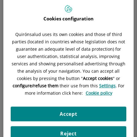
Cookies configuration
Descripción
Quirónsalud uses its own cookies and those of third
parties (located in countries whose legislation does not
guarantee an adequate level of data protection) for
La Sala de Endoscopia del Hospital Quirónsalud San José
user authentication, statistical analysis, improving
ofrece a nuestros pacientes las instalaciones y la tecnología
services and showing personalised advertising through
más avanzada para la realización de las
pruebas diagnósticas
the analysis of your navigation. You can accept all
del aparato digestivo
y en las que se conjuga el confort del
cookies by pressing the button "
Accept cookies
" or
paciente con la máxima seguridad.
configure/refuse them
their use from this
Settings
. For
more information click here:
Cookie policy
No solo se realizan pruebas diagnósticas sino también
tratamientos terapéuticos
de diversas patologías del aparato
digestivo.
Accept
Técnicas diagnósticas y terapeúticas:
Panfibrocolononoscopia.
Reject