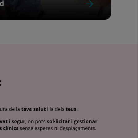
ud
:
cura de la
teva salut
i la dels
teus
.
vat i segur
, on pots
sol·licitar i gestionar
 clínics
sense esperes ni desplaçaments.