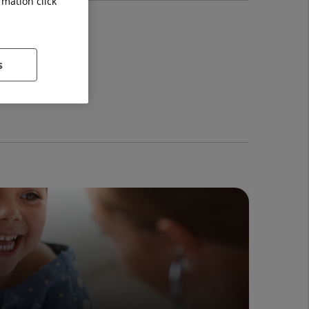
rmation click
s