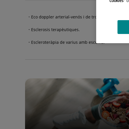
cookies
" 
Eco doppler arterial-venós i de troncs supraaòrtics
Esclerosis terapèutiques.
Escleroteràpia de varius amb escuma.