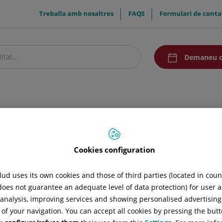
menuTop
Treballa amb nosaltres
FAQS
Formulari de conta
menuAcceso
Demaneu c
stre centre
Pacients i visitants
Comunicació
as
scular
Cookies configuration
ud uses its own cookies and those of third parties (located in cou
 does not guarantee an adequate level of data protection) for user a
l analysis, improving services and showing personalised advertisin
 of your navigation. You can accept all cookies by pressing the butt