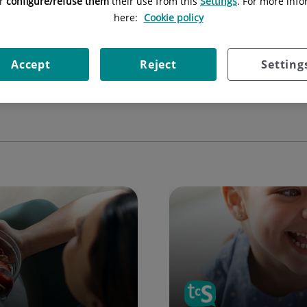
or
configure/refuse them
their use from this
Settings
. For more info
here:
Cookie policy
.
Accept
Reject
Setting