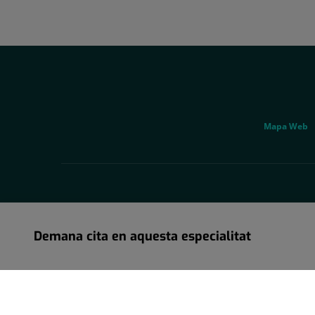
Correu
electrònic:
cmsantquirze.vll@quironsalud.es
menu
social
Genérico
Mapa Web
Demana cita en aquesta especialitat