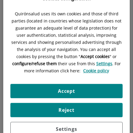
Eco doppler arterial-venoso y de troncos supra-aórticos.
Quirónsalud uses its own cookies and those of third
Esclerosis terapéuticas.
parties (located in countries whose legislation does not
Escleroterapia de varices con espuma.
guarantee an adequate level of data protection) for
user authentication, statistical analysis, improving
services and showing personalised advertising through
the analysis of your navigation. You can accept all
cookies by pressing the button "
Accept cookies
" or
configure/refuse them
their use from this
Settings
. For
more information click here:
Cookie policy
Accept
Nuestros blogs
Reject
Settings