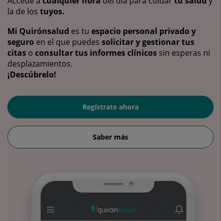
Accede a
cualquier hora
del día para cuidar
tu salud
y
la de los
tuyos.
Mi Quirónsalud
es tu
espacio personal privado y
seguro
en el que puedes
solicitar y gestionar tus
citas
o
consultar tus informes clínicos
sin esperas ni
desplazamientos.
¡Descúbrelo!
Regístrate ahora
Saber más