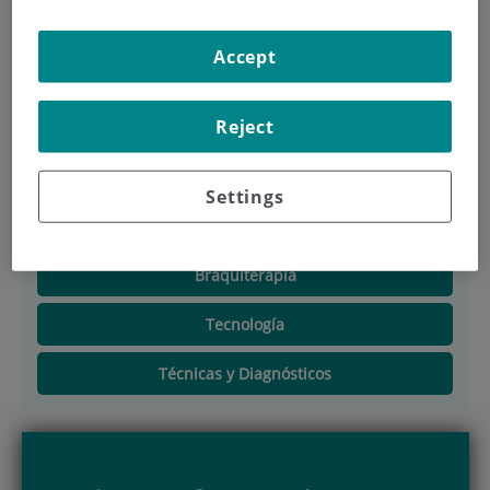
Accept
Descripción
Reject
Equipo Médico
Nuevo Acelerador Lineal
Settings
Radioterapia Intraoperatoria móvil (Mobetrón)
Braquiterapia
Tecnología
Técnicas y Diagnósticos