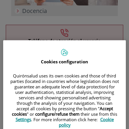
Docencia
Teléfono de atención al usuario
900 301 013
Cookies configuration
INICIO
|
CARTERA DE SERVICIOS
Quirónsalud uses its own cookies and those of third
parties (located in countries whose legislation does not
|
ONCOLOGÍA RADIOTERÁPICA
guarantee an adequate level of data protection) for
|
RADIOTERAPIA INTRAOPERATORIA MÓVIL
user authentication, statistical analysis, improving
(MOBETRÓN)
services and showing personalised advertising
through the analysis of your navigation. You can
accept all cookies by pressing the button "
Accept
Oncología
cookies
" or
configure/refuse them
their use from this
Settings
. For more information click here:
Cookie
Radioterápica
policy