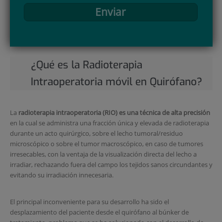
Enviar
¿Qué es la Radioterapia
Intraoperatoria móvil en Quirófano?
La
radioterapia intraoperatoria (RIO) es una técnica de alta precisión
en la cual se administra una fracción única y elevada de radioterapia
durante un acto quirúrgico, sobre el lecho tumoral/residuo
microscópico o sobre el tumor macroscópico, en caso de tumores
irresecables, con la ventaja de la visualización directa del lecho a
irradiar, rechazando fuera del campo los tejidos sanos circundantes y
evitando su irradiación innecesaria.
El principal inconveniente para su desarrollo ha sido el
desplazamiento del paciente desde el quirófano al búnker de