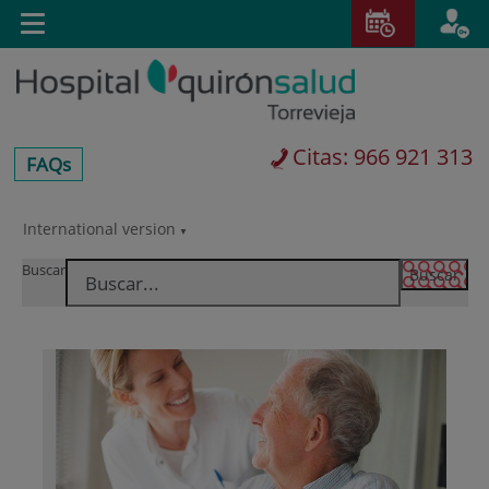
Saltar al contenido
E
Idiom
Toggle
es
navigation
activo
Citas: 966 921 313
centros-
FAQs
faq
International version
Saltar
Selector
al
de
Buscar
contenido
idioma