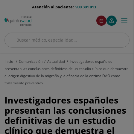
Saltar al contenido
menu-
Atención al paciente:
900 301 013
telefono
menuAcceso
Este
Este
Pide
Mi
Togg
Menú
enlace
enlace
cita
Quirónsalud
se
se
navi
abrirá
abrirá
en
en
Buscar
una
una
Buscar
ventana
ventana
nueva.
nueva.
Inicio
Comunicación
Actualidad
Investigadores españoles
presentan las conclusiones definitivas de un estudio clínico que demuestra
el origen digestivo de la migraña y la eficacia de la enzima DAO como
tratamiento preventivo
Investigadores
Investigadores españoles
españoles
presentan las conclusiones
definitivas de un estudio
presentan
clínico que demuestra el
las