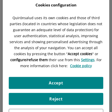
comunidad
Cookies configuration
la
internacional de
neurólogos
migraña
Quirónsalud uses its own cookies and those of third
asistentes a la XXI
parties (located in countries whose legislation does not
edición del
y
guarantee an adequate level of data protection) for
Congreso Mundial
la
user authentication, statistical analysis, improving
de Neurología 2013,
services and showing personalised advertising through
que se celebra
eficacia
the analysis of your navigation. You can accept all
hasta el 26 de
cookies by pressing the button "
Accept cookies
" or
de
septiembre en Viena
configure/refuse them
their use from this
Settings
. For
(Austria), los
la
more information click here:
Cookie policy
reveladores
enzima
resultados de un
estudio sobre la migraña, que demuestran por primera vez
Accept
DAO
que este tipo de cefalea primaria, que afecta a un 15% de la
población, tiene en la mayoría de los casos un origen
como
digestivo, y que en un 87% de los casos se puede tratar desde
Reject
tratamiento
la prevención, con un alimento dietético, sin efectos
secundarios.