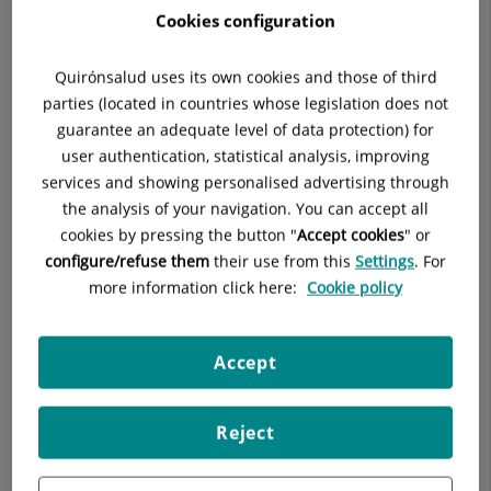
de
institución.
Cookies configuration
Este nombramiento, con fecha 17 de junio de 2025, supone
Catalunya
un reconocimiento a su trayectoria profesional y a su
Quirónsalud uses its own cookies and those of third
i
compromiso con la mejora continua del ámbito sanitario y
parties (located in countries whose legislation does not
científico en Cataluña y Baleares. La Fundació Acadèmia es
guarantee an adequate level of data protection) for
de
una entidad de referencia en el impulso del conocimiento
user authentication, statistical analysis, improving
Balears
médico y la formación continuada de los profesionales de la
services and showing personalised advertising through
salud.
the analysis of your navigation. You can accept all
cookies by pressing the button "
Accept cookies
" or
Con esta incorporación, Isabel María Castaño pasa a formar
configure/refuse them
their use from this
Settings
. For
parte de la Junta del Patronato de la Fundación, que
more information click here:
Cookie policy
actualmente está compuesta por los siguientes miembros:
Presidencia:
Accept
Joan Sala Pedrós
Reject
Vicepresidencias: