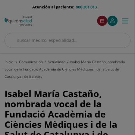
Saltar al contenido
menu-
Atención al paciente:
900 301 013
telefono
menuAcceso
Este
Este
Pide
Mi
Togg
Menú
enlace
enlace
cita
Quirónsalud
se
se
navi
abrirá
abrirá
en
en
Buscar
una
una
Buscar
ventana
ventana
nueva.
nueva.
Inicio
Comunicación
Actualidad
Isabel María Castaño, nombrada
vocal de la Fundació Acadèmia de Ciències Mèdiques i de la Salut de
Catalunya i de Balears
Isabel
Isabel María Castaño,
María
nombrada vocal de la
Fundació Acadèmia de
Castaño,
Ciències Mèdiques i de la
nombrada
Salut de Catalunya i de