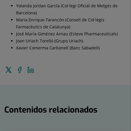
Yolanda Jordan García (Col·legi Oficial de Metges de
Barcelona)
Maria Enrique-Tarancón (Consell de Col·legis
Farmacèutics de Catalunya)
José María Giménez Arnau (Esteve Pharmaceuticals)
Joan Uriach Torelló (Grupo Uriach)
Xavier Comerma Carbonell (Banc Sabadell)
Enviar
Compartir
Compartir
a
en
en
Twitter
Facebook
Linkedin
Contenidos relacionados