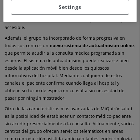
consultar el estado de las autorizaciones o la consulta
Settings
telefónica inmediata para citación en abierto, entre otras,
facilitando así una experiencia aún más personalizada y
accesible.
Además, el grupo ha incorporado de forma progresiva en
todos sus centros un
nuevo sistema de autoadmisión online
,
que permite acudir a la consulta médica programada sin
esperas. El sistema de autoadmisión puede realizarse bien
desde la aplicación móvil bien desde los quioscos
informativos del hospital. Mediante cualquiera de estos
canales el paciente confirma cuando llega al hospital y
obtiene su turno de espera en consulta sin necesidad de
pasar por ningún mostrador.
Otra de las características más avanzadas de MiQuirónsalud
es la posibilidad de establecer un contacto médico-paciente
sin acudir presencialmente a la consulta. Actualmente, varios
centros del grupo ofrecen servicios telemáticos en áreas
como reproducción asistida, anticoagulantes, endocrinología,