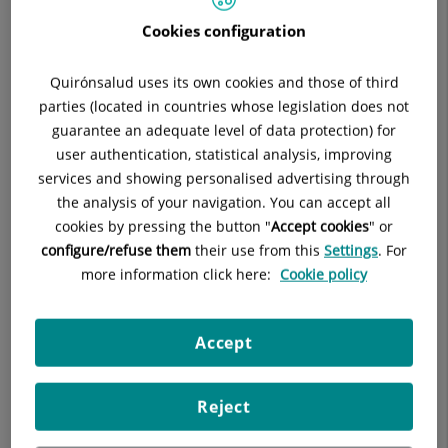
asistenciales desde el ordenador, móvil o tableta.
referencia
Cookies configuration
Este hito refleja la creciente confianza y la preferencia de los
en
pacientes por gestionar su salud de forma ágil, cómoda y
España
Quirónsalud uses its own cookies and those of third
segura a través de plataformas digitales.
parties (located in countries whose legislation does not
MiQuirónsalud, que puede descargarse gratuitamente desde
guarantee an adequate level of data protection) for
Google Play y App Store, permite a los usuarios acceder a su
user authentication, statistical analysis, improving
historia clínica y conocer los resultados de pruebas
services and showing personalised advertising through
diagnósticas, solicitar o modificar citas, recibir alertas y
the analysis of your navigation. You can accept all
recordatorios, y mantener contacto directo con sus
cookies by pressing the button "
Accept cookies
" or
especialistas, evitando desplazamientos innecesarios. Estas
configure/refuse them
their use from this
Settings
. For
funcionalidades otorgan un mayor protagonismo al paciente y
more information click here:
Cookie policy
adaptan los servicios sanitarios a sus necesidades
individuales en cada momento, sobre todo teniendo en
cuenta que
más del 80% de los pacientes que acuden a la
Accept
red asistencial del Grupo son usuarios activos
del portal, que
registra una media de medio millón de accesos diarios.
Reject
Entre las últimas novedades incorporadas, destacan
mejoras
de accesibilidad, usabilidad y seguridad
, la posibilidad de