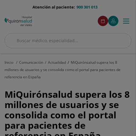
Saltar al contenido
menu-
Atención al paciente:
900 301 013
telefono
menuAcceso
Este
Este
Pide
Mi
Togg
Menú
enlace
enlace
cita
Quirónsalud
se
se
navi
abrirá
abrirá
en
en
Buscar
una
una
Buscar
ventana
ventana
nueva.
nueva.
Inicio
Comunicación
Actualidad
MiQuirónsalud supera los 8
millones de usuarios y se consolida como el portal para pacientes de
referencia en España
MiQuirónsalud
MiQuirónsalud supera los 8
supera
millones de usuarios y se
consolida como el portal
los
para pacientes de
8
referencia en España