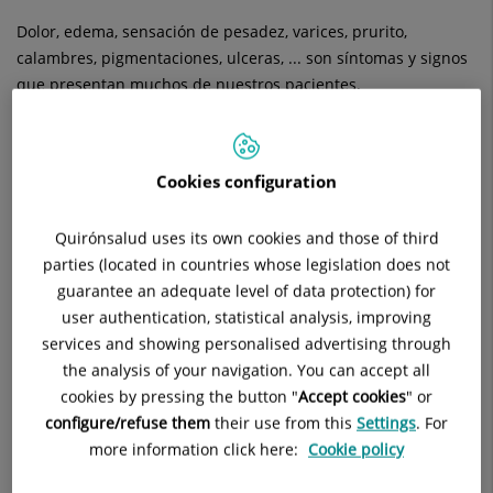
Dolor, edema, sensación de pesadez, varices, prurito,
calambres, pigmentaciones, ulceras, ... son síntomas y signos
que presentan muchos de nuestros pacientes.
Con una elevadísima prevalencia, la patología venosa de las
EEII, a la que muchas veces no presentamos la suficiente
atención, supone un importante problema tanto por las
Cookies configuration
repercusiones en la calidad de vida de los pacientes como
por la posibilidad de complicaciones potencialmente graves a
Quirónsalud uses its own cookies and those of third
medio y largo plazo.
parties (located in countries whose legislation does not
guarantee an adequate level of data protection) for
Creemos que el taratamiento de la insuficiencia venosa
user authentication, statistical analysis, improving
crónica y su principal manifestación, las varices, no deben
services and showing personalised advertising through
tratarse solamente desde un punto de vista estético. Debe
the analysis of your navigation. You can accept all
profundizarse y tratarse la causa y procesos que la originan.
cookies by pressing the button "
Accept cookies
" or
configure/refuse them
their use from this
Settings
. For
Disponemos de los métodos diagnósticos y de tratamiento
more information click here:
Cookie policy
más actuales y avanzados para tratar desde las pequeñas
microvarices telangiectásias (mediante crioesclerosis,