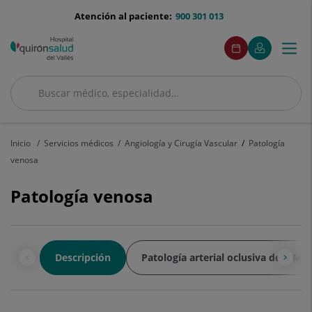
Saltar al contenido
menu-
Atención al paciente:
900 301 013
telefono
menuAcceso
Este
Este
Pide
Mi
Togg
Menú
enlace
enlace
cita
Quirónsalud
se
se
navi
abrirá
abrirá
en
en
Buscar
una
una
Buscar
ventana
ventana
nueva.
nueva.
Inicio
Servicios médicos
Angiología y Cirugía Vascular
Patología
venosa
Patología venosa
Descripción
Patología arterial oclusiva de MMII