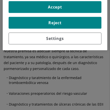
esclerosis con microespuma, microtemocoagulación,
Accept
esclerosis láser) hasta los cuadros más espectaculares de
varices tronculares, con o sin alteraciones importantes del
trfismo de la piel.
Reject
Aplicamos las técnicas quirúrgicas más avanzadas, como la
cirugía láser o la técnica CHIVA, que permite un tratamiento
Settings
eficaz, poco agresivo y ambulatorio de las varices.
Nuestra premisa es adecuar siempre la técnica de
tratamiento, ya sea médico o quirúrgico, a las características
del paciente y a su patología, después de un diagnóstico
pormenorizado y personalizado de cada caso.
Diagnóstico y taratmiento de la enfermedad
tromboembólica venosa
Valoraciones preoperatorios del riesgo vascular
Diagnóstico y tratamientos de úlceras crónicas de las EEII