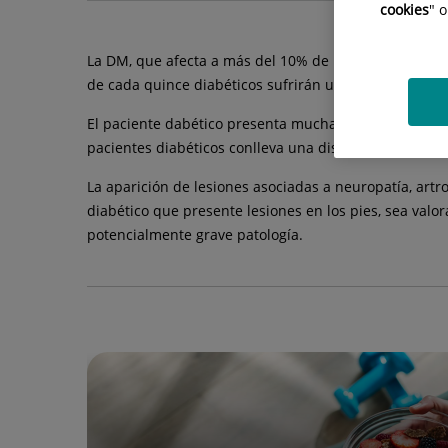
cookies
" 
La DM, que afecta a más del 10% de la población, es
de cada quince diabéticos sufrirán una amputación d
El paciente dabético presenta muchas veces una arteri
pacientes diabéticos conlleva una disminución import
La aparición de lesiones asociadas a neuropatía, artro
diabético que presente lesiones en los pies, sea valor
potencialmente grave patología.