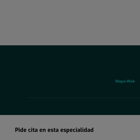
Fax:
937
281
198
Social
Genérico
Mapa Web
Pide cita en esta especialidad