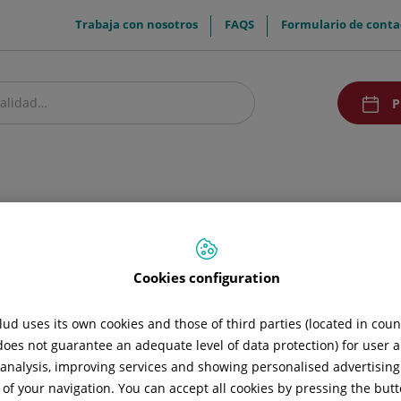
menuTop
Trabaja con nosotros
FAQS
Formulario de conta
menuAcc
P
estro centro
Pacientes y visitantes
Comunicación
ología venosa
Pie diabético
Cookies configuration
ud uses its own cookies and those of third parties (located in cou
 does not guarantee an adequate level of data protection) for user a
va de MMII
Pie diabético
Patología del sector carotíde
l analysis, improving services and showing personalised advertisin
 of your navigation. You can accept all cookies by pressing the butt