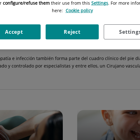
or
configure/refuse them
their use from this
Settings
. For more info
here:
Cookie policy
 la causa más frecuente de amputaciones mayores y menores de ex
e las extremidades durante su vida.
Accept
Reject
Setting
osclerosis de evolución rápida y muy agresiva. La correcta valoraci
ante de las complicaciones vasculares tan frecuentes en dichos pa
patía e infección también forma parte del cuadro clínico del pie dia
ado y controlado por especialistas y entre ellos, un Cirujano vascu