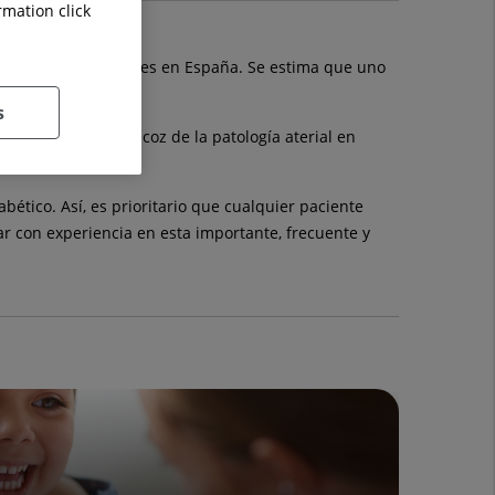
rmation click
tremidades inferiores en España. Se estima que uno
s
ón y detección precoz de la patología aterial en
cientes.
bético. Así, es prioritario que cualquier paciente
lar con experiencia en esta importante, frecuente y