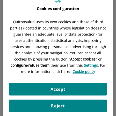
Del 5 al 10% de los varones mayores de 65 años son
Cookies configuration
portadores de una dilatación aneurismática de la aorta, una
patología la mayoría de veces asintomática, que puede ser
Quirónsalud uses its own cookies and those of third
potencialmente mortal. Una masa pulsátil detectada durante
parties (located in countries whose legislation does not
una rutinaria palpación del abdomen, una sensación de
guarantee an adequate level of data protection) for
latido por el paciente, o el hallazgo fortuito durante una
user authentication, statistical analysis, improving
exploración radiológica por otra causa nos puede hacer
services and showing personalised advertising through
sopechar de la posibilidad de una aorta dilatada.
the analysis of your navigation. You can accept all
cookies by pressing the button "
Accept cookies
" or
El diagnóstico precoz, seguimiento, y en caso necesario
configure/refuse them
their use from this
Settings
. For
tratamiento quirúrgico o endovascular de dicha patología
more information click here:
Cookie policy
supone un cambio espectacular en el pronóstico de estos
pacientes, que con demasiada frecuencia acaba con el
diagnóstico de ruptura aneurismática efectuado en los
Accept
Servicios de Urgencias.
Reject