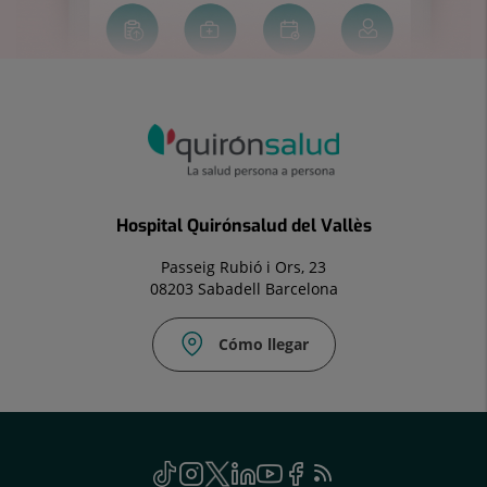
Hospital Quirónsalud del Vallès
Passeig Rubió i Ors, 23
08203 Sabadell Barcelona
Cómo llegar
Fax:
937
281
198
Social
TikTok
Este
Instagram
Este
Twitter
Este
Linkedin
Este
Youtube
Este
Facebook
Este
Feed