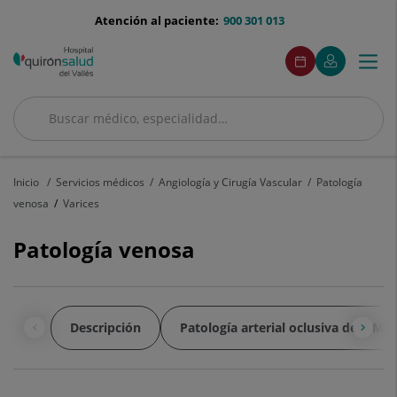
Saltar al contenido
menu-
Atención al paciente:
900 301 013
telefono
menuAcceso
Este
Este
Pide
Mi
Togg
Menú
enlace
enlace
cita
Quirónsalud
se
se
navi
abrirá
abrirá
en
en
Buscar
una
una
Buscar
ventana
ventana
nueva.
nueva.
Inicio
Servicios médicos
Angiología y Cirugía Vascular
Patología
venosa
Varices
Patología venosa
Descripción
Patología arterial oclusiva de MMII