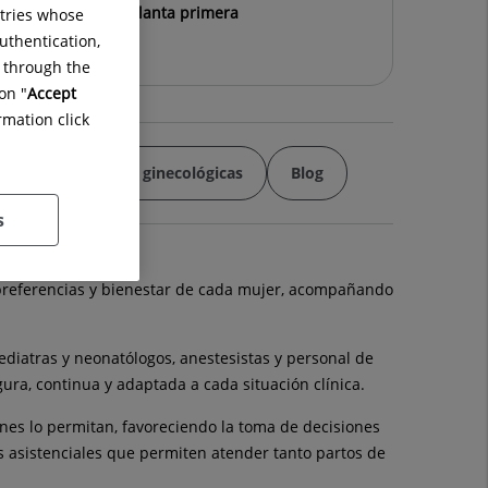
nsultas Externas. Planta primera
ntries whose
uthentication,
g through the
on "
Accept
rmation click
tal
Urgencias ginecológicas
Blog
s
 preferencias y bienestar de cada mujer, acompañando
ediatras y neonatólogos, anestesistas y personal de
ra, continua y adaptada a cada situación clínica.
nes lo permitan, favoreciendo la toma de decisiones
 asistenciales que permiten atender tanto partos de