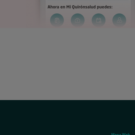
Social
Genérico
Mapa Web