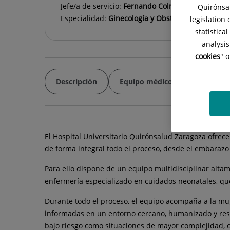
Jefe/a de servicio:
Fernando Colmenarejo Gonzál
Quirónsal
Especialidad:
Ginecología y Obstetricia
legislation
statistica
analysis
cookies
" 
Descripción
Equipo médico
Ginecolog
El Hospital Universitario Quirónsalud Zaragoza ofre
de forma integral todo el proceso, desde el embarazo
Para ello dispone de un equipo multidisciplinar altam
enfermería especializado en cuidados neonatales, que
Durante todo el proceso, el equipo acompaña a la muj
informadas en un entorno cercano, humanizado y resp
bajo riesgo como situaciones de mayor complejidad, 