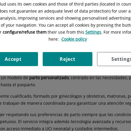
ez
Situación:
Av. Gómez Laguna 159. Co
ud uses its own cookies and those of third parties (located in cou
 does not guarantee an adequate level of data protection) for user a
l analysis, improving services and showing personalised advertisin
 of your navigation. You can accept all cookies by pressing the butt
or
configure/refuse them
their use from this
Settings
. For more info
here:
Cookie policy
ía
Obstetricia
Cita embarazo
Diagnóstico prena
Accept
Reject
Setting
ce un modelo de
parto personalizado
, centrado en las necesidades,
 hasta el posparto.
ente cualificado, formado por ginecólogos y obstetras, matronas, p
 trabajan de manera coordinada para garantizar una atención segu
er respetando sus preferencias de parto siempre que las condicio
etuoso. El servicio integra además tecnología avanzada y recursos
con acceso inmediato a UCI neonatal y cuidados intermedios.