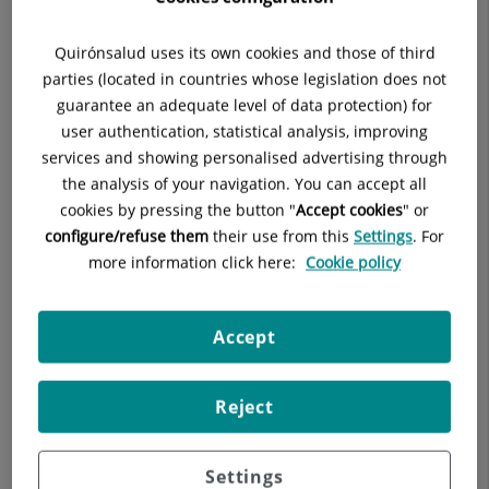
Quirónsalud uses its own cookies and those of third
parties (located in countries whose legislation does not
Descripción
guarantee an adequate level of data protection) for
user authentication, statistical analysis, improving
services and showing personalised advertising through
the analysis of your navigation. You can accept all
cookies by pressing the button "
Accept cookies
" or
configure/refuse them
their use from this
Settings
. For
Consulta la
información completa
de esta
more information click here:
Cookie policy
especialidad
en la
web de Quirónsalud.
Accept
Reject
Settings