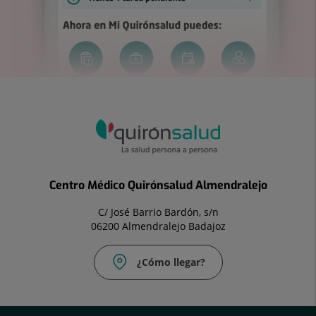
Centro Médico Quirónsalud Almendralejo
C/ José Barrio Bardón, s/n
06200 Almendralejo Badajoz
¿Cómo llegar?
Correo
Fax:
electrónico:
924