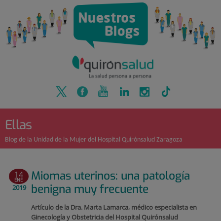
Quirónsalud
Saltar
al
contenido
Ellas
Blog de la Unidad de la Mujer del Hospital Quirónsalud Zaragoza
Miomas uterinos: una patología
14
ENE
benigna muy frecuente
2019
Artículo de la Dra. Marta Lamarca,
médico especialista en
Ginecología y Obstetricia del Hospital Quirónsalud