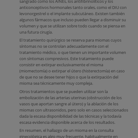
sangrado como los AINEs, los antifibrinolíticos y los
anticonceptivos hormonales tanto orales, como el DIU con
levonorgestrel o el implante subcutáneo. Existen también
algunos fármacos que incluso pueden llegar a disminuir su
volumen y que se utilizan sobre todo cuando se piensa en
una futura cirugía.
El tratamiento quirúrgico se reserva para miomas cuyos
síntomas no se controlan adecuadamente con el
tratamiento médico, o que tienen un importante volumen
con síntomas compresivos. Este tratamiento puede
consistir en extirpar exclusivamente el mioma
(miomectomía) o extirpar el útero (histerectomía) en caso
de que no se desee tener hijos o que la extirpación del
mioma sea técnicamente muy compleja.
Otros tratamientos que se pueden utilizar son la
embolización de las arterias uterinas (obstrucción de los
vasos que aportan sangre al útero) y la ablación de los
miomas con ultrasonidos, pero solo en casos seleccionados
dada la escasa disponibilidad de las técnicas y la todavía
escasa evidencia disponible acerca de los resultados.
En resumen, el hallazgo de un mioma en la consulta
ginecológica es algo muy frecuente, habitualmente en