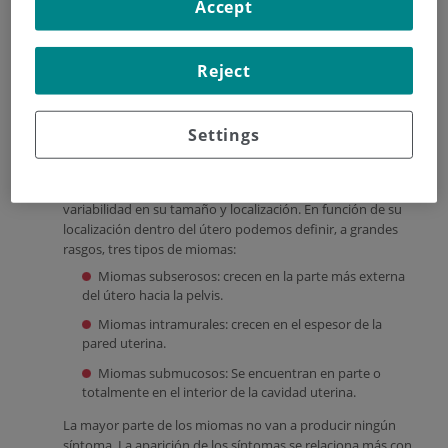
Accept
embarazo... etc. En la menopausia y después del parto, con
el descenso de los niveles hormonales, generalmente los
miomas disminuyen de tamaño, llegando incluso a
Reject
desaparecer en algunos casos. También es excepcional su
aparición antes de la primera menstruación.
Existen una serie de factores que se asocian con mayor
Settings
riesgo de tener miomas, como son la etnia, el inicio precoz
de la menstruación, el número de hijos… etc.
Podemos encontrarnos miomas únicos o múltiples y gran
variabilidad en su tamaño y localización. En función de su
localización dentro del útero podemos definir, a grandes
rasgos, tres tipos de miomas:
Miomas subserosos: crecen en la parte más externa
del útero hacia la pelvis.
Miomas intramurales: crecen en el espesor de la
pared uterina.
Miomas submucosos: Se encuentran en parte o
totalmente en el interior de la cavidad uterina.
La mayor parte de los miomas no van a producir ningún
síntoma. La aparición de los síntomas se relaciona más con