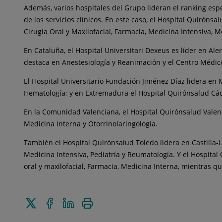
Además, varios hospitales del Grupo lideran el ranking espe
de los servicios clínicos. En este caso, el Hospital Quiróns
Cirugía Oral y Maxilofacial, Farmacia, Medicina Intensiva, Me
En Cataluña, el Hospital Universitari Dexeus es líder en Ale
destaca en Anestesiología y Reanimación y el Centro Médic
El Hospital Universitario Fundación Jiménez Díaz lidera en 
Hematología; y en Extremadura el Hospital Quirónsalud Các
En la Comunidad Valenciana, el Hospital Quirónsalud Valenci
Medicina Interna y Otorrinolaringología.
También el Hospital Quirónsalud Toledo lidera en Castilla-L
Medicina Intensiva, Pediatría y Reumatología. Y el Hospital 
oral y maxilofacial, Farmacia, Medicina Interna, mientras qu
Enviar
Compartir
Compartir
Imprimir
a
en
en
Twitter
Facebook
Linkedin