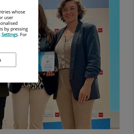
untries whose
or user
sonalised
es by pressing
s
Settings
. For
s