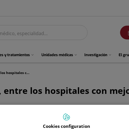
men
s y tratamientos
Unidades médicas
Investigación
El gr
33 centros de Quirónsalud, entre los hospitales con mejor reputación de España en 2024, según Merco
, entre los hospitales con mej
Cookies configuration