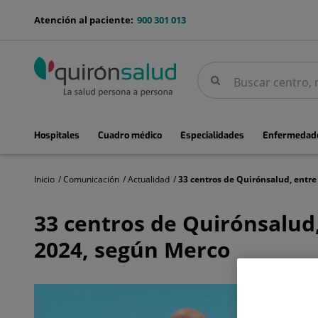
Saltar al contenido
menu-
Atención al paciente:
900 301 013
telefono
Buscar
Buscar
menuPrincipal
Hospitales
Cuadro médico
Especialidades
Enfermedade
Inicio
Comunicación
Actualidad
33
centros
33 centros de Quirónsalud
de
Quirónsalud,
2024, según Merco
entre
los
hospitales
con
mejor