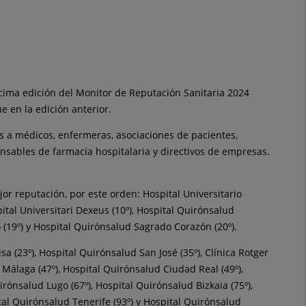
cima edición del Monitor de Reputación Sanitaria 2024
e en la edición anterior.
as a médicos, enfermeras, asociaciones de pacientes,
onsables de farmacia hospitalaria y directivos de empresas.
jor reputación, por este orden: Hospital Universitario
pital Universitari Dexeus (10º), Hospital Quirónsalud
o (19º) y Hospital Quirónsalud Sagrado Corazón (20º).
a (23º), Hospital Quirónsalud San José (35º), Clínica Rotger
d Málaga (47º), Hospital Quirónsalud Ciudad Real (49º),
rónsalud Lugo (67º), Hospital Quirónsalud Bizkaia (75º),
pital Quirónsalud Tenerife (93º) y Hospital Quirónsalud