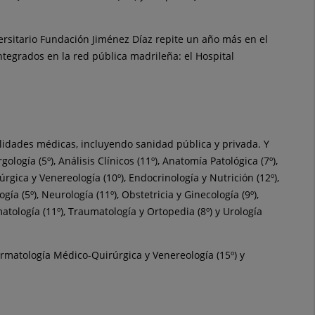
versitario Fundación Jiménez Díaz repite un año más en el
ntegrados en la red pública madrileña: el Hospital
alidades médicas, incluyendo sanidad pública y privada. Y
logía (5º), Análisis Clínicos (11º), Anatomía Patológica (7º),
úrgica y Venereología (10º), Endocrinología y Nutrición (12º),
ía (5º), Neurología (11º), Obstetricia y Ginecología (9º),
umatología (11º), Traumatología y Ortopedia (8º) y Urología
ermatología Médico-Quirúrgica y Venereología (15º) y