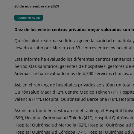
28 de noviembre de 2024
QUIRÓNSALUD
Diez de los veinte centros privados mejor valorados son 
Quirónsalud reafirma su liderazgo en la sanidad española 
llevado a cabo por Merco, con 33 centros entre los hospital
Este informe ha evaluado los diferentes centros sanitarios 
periodistas sanitarios, gerentes de hospitales, gestores de
Además, se han evaluado más de 4.700 servicios clínicos, an
Así, en el ranking de hospitales privados se sitúan un total
Quirónsalud Madrid (2º), Centro Médico Teknon (7º), Hospital 
Valencia (11º), Hospital Quirónsalud Barcelona (16º), Hospit
Asimismo, también destacan en el ranking el Hospital Univers
(39º), Hospital Quirónsalud Toledo (41º), Hospital Quirónsal
Hospital Quirónsalud Marbella (62º), Hospital Quirónsalud P
Hospital Quirónsalud Córdoba (77º), Hospital Quirónsalud Alba