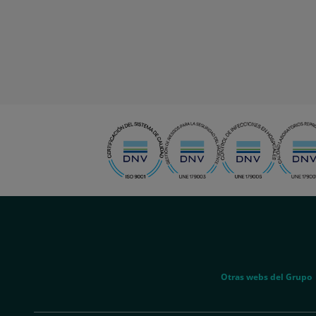
menu-
social
menu-
Otras webs del Grupo
legal