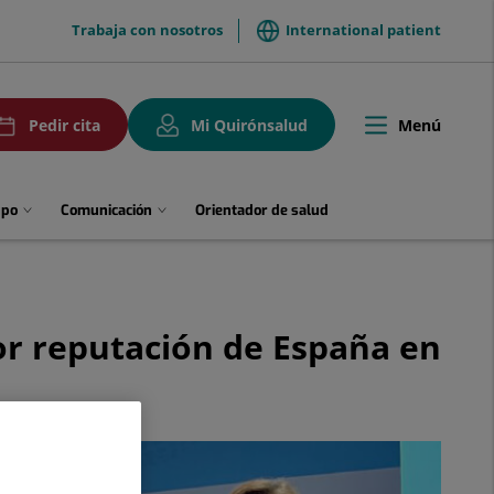
menuTop
Trabaja con nosotros
International patient
uPedirCita
Menú
Pedir cita
Mi Quirónsalud
Toggle
navigation
upo
Comunicación
Orientador de salud
or reputación de España en