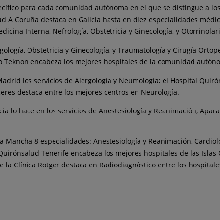
cífico para cada comunidad autónoma en el que se distingue a los h
alud A Coruña destaca en Galicia hasta en diez especialidades médic
dicina Interna, Nefrología, Obstetricia y Ginecología, y Otorrinolar
rgología, Obstetricia y Ginecología, y Traumatología y Cirugía Ortop
o Teknon encabeza los mejores hospitales de la comunidad autónom
Madrid los servicios de Alergología y Neumología; el Hospital Quir
eres destaca entre los mejores centros en Neurología.
a lo hace en los servicios de Anestesiología y Reanimación, Aparato
a Mancha 8 especialidades: Anestesiología y Reanimación, Cardiolog
Quirónsalud Tenerife encabeza los mejores hospitales de las Islas C
e la Clínica Rotger destaca en Radiodiagnóstico entre los hospitale