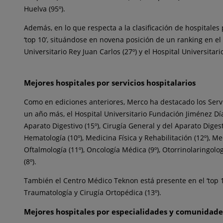
Huelva (95º).
Además, en lo que respecta a la clasificación de hospitale
‘top 10’, situándose en novena posición de un ranking en e
Universitario Rey Juan Carlos (27º) y el Hospital Universitario
Mejores hospitales por servicios hospitalarios
Como en ediciones anteriores, Merco ha destacado los Servi
un año más, el Hospital Universitario Fundación Jiménez Díaz 
Aparato Digestivo (15º), Cirugía General y del Aparato Digest
Hematología (10º), Medicina Física y Rehabilitación (12º), Med
Oftalmología (11º), Oncología Médica (9º), Otorrinolaringologí
(8º).
También el Centro Médico Teknon está presente en el ‘top 15
Traumatología y Cirugía Ortopédica (13º).
Mejores hospitales por especialidades y comunidad