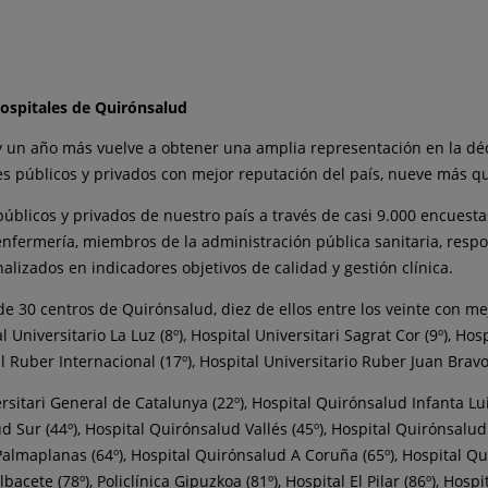
hospitales de Quirónsalud
y un año más vuelve a obtener una amplia representación en la dé
es públicos y privados con mejor reputación del país, nueve más qu
públicos y privados de nuestro país a través de casi 9.000 encuest
 enfermería, miembros de la administración pública sanitaria, resp
alizados en indicadores objetivos de calidad y gestión clínica.
 de 30 centros de Quirónsalud, diez de ellos entre los veinte con me
Universitario La Luz (8º), Hospital Universitari Sagrat Cor (9º), Hos
al Ruber Internacional (17º), Hospital Universitario Ruber Juan Brav
itari General de Catalunya (22º), Hospital Quirónsalud Infanta Luis
ud Sur (44º), Hospital Quirónsalud Vallés (45º), Hospital Quirónsalu
almaplanas (64º), Hospital Quirónsalud A Coruña (65º), Hospital Qui
cete (78º), Policlínica Gipuzkoa (81º), Hospital El Pilar (86º), Hos