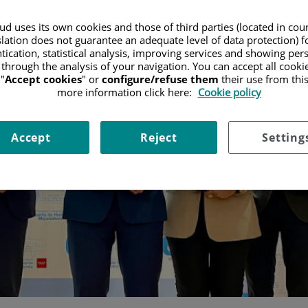
d uses its own cookies and those of third parties (located in co
slation does not guarantee an adequate level of data protection) f
tication, statistical analysis, improving services and showing per
 through the analysis of your navigation. You can accept all cooki
"
Accept cookies
" or
configure/refuse them
their use from thi
more information click here:
Cookie policy
Accept
Reject
Setting