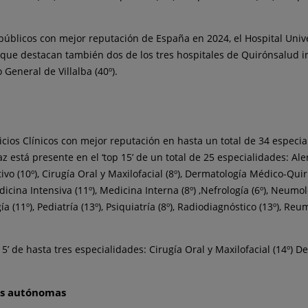
s públicos con mejor reputación de España en 2024, el Hospital Uni
l que destacan también dos de los tres hospitales de Quirónsalud i
 General de Villalba (40º).
cios Clínicos con mejor reputación en hasta un total de 34 especi
está presente en el ‘top 15’ de un total de 25 especialidades: Alergo
ivo (10º), Cirugía Oral y Maxilofacial (8º), Dermatología Médico-Quir
icina Intensiva (11º), Medicina Interna (8º) ,Nefrología (6º), Neumolog
a (11º), Pediatría (13º), Psiquiatría (8º), Radiodiagnóstico (13º), Re
’ de hasta tres especialidades: Cirugía Oral y Maxilofacial (14º) D
es autónomas